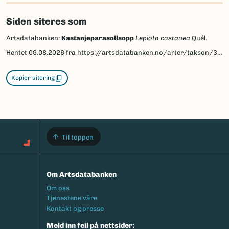
Siden siteres som
Artsdatabanken:
Kastanjeparasollsopp
Lepiota castanea
Quél.
Hentet
09.08.2026
fra https://artsdatabanken.no/arter/takson/34844
Kopier sitering
Til toppen
Om Artsdatabanken
Footermeny
Om oss
Tjenestene våre
Kontakt og presse
Meld inn feil på nettsider: