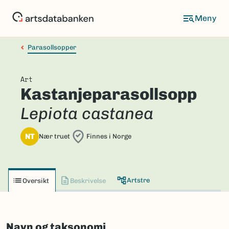
Hopp
til
hovedinnhold
Parasollsopper
Art
Kastanjeparasollsopp
Lepiota castanea
NT
Nær truet
Finnes i Norge
Artstre
Oversikt
Beskrivelse
Navn og taksonomi