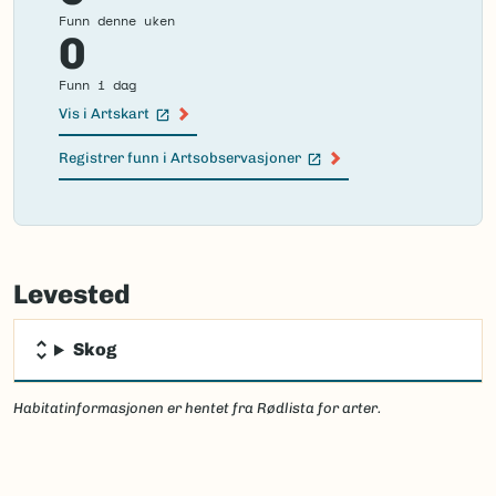
Funn denne uken
0
Funn i dag
Vis i Artskart
(Ekstern lenke)
Registrer funn i Artsobservasjoner
(Ekstern lenke)
Failed
to
Levested
load
map.
Skog
Habitatinformasjonen er hentet fra Rødlista for arter.