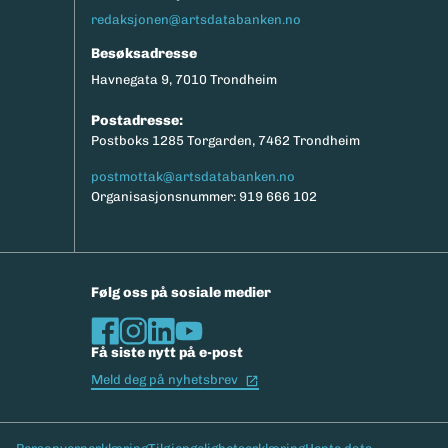
redaksjonen@artsdatabanken.no
Besøksadresse
Havnegata 9, 7010 Trondheim
Postadresse:
Postboks 1285 Torgarden, 7462 Trondheim
postmottak@artsdatabanken.no
Organisasjonsnummer: 919 666 102
Følg oss på sosiale medier
Få siste nytt på e-post
(Ekstern lenke)
Meld deg på nyhetsbrev
Bunntekst