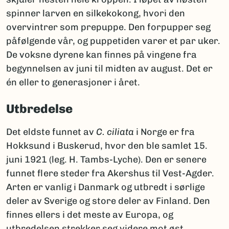
spinner larven en silkekokong, hvori den
overvintrer som prepuppe. Den forpupper seg
påfølgende vår, og puppetiden varer et par uker.
De voksne dyrene kan finnes på vingene fra
begynnelsen av juni til midten av august. Det er
én eller to generasjoner i året.
Utbredelse
Det eldste funnet av
C. ciliata
i Norge er fra
Hokksund i Buskerud, hvor den ble samlet 15.
juni 1921 (leg. H. Tambs-Lyche). Den er senere
funnet flere steder fra Akershus til Vest-Agder.
Arten er vanlig i Danmark og utbredt i sørlige
deler av Sverige og store deler av Finland. Den
finnes ellers i det meste av Europa, og
utbredelsen strekker seg videre mot øst