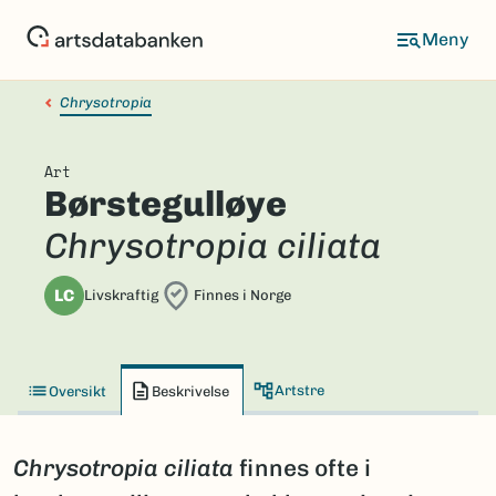
Hopp
til
hovedinnhold
Chrysotropia
Art
Børstegulløye
Chrysotropia ciliata
LC
Livskraftig
Finnes i Norge
Artstre
Oversikt
Beskrivelse
Chrysotropia ciliata
finnes ofte i