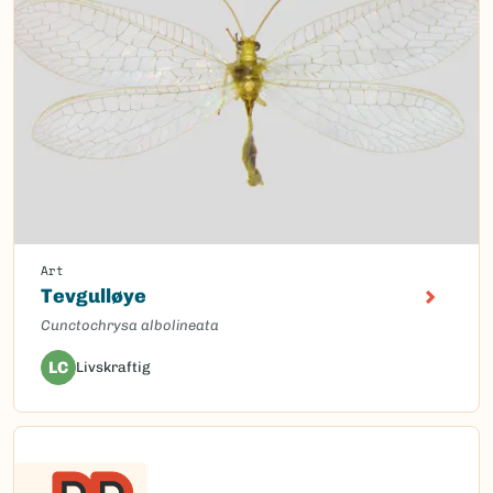
Art
Tevgulløye
Cunctochrysa albolineata
LC
Livskraftig