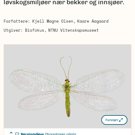
løvskogsmiljøer nær bekker og innsjøer.
Forfattere
Kjell Magne Olsen
Kaare Aagaard
Utgiver
Biofokus
NTNU Vitenskapsmuseet
Forstørr
Børstegulløye
Chrysotropia ciliata