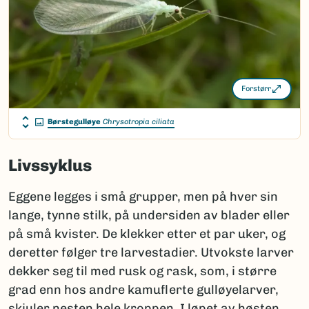
Forstørr
Børstegulløye
Chrysotropia ciliata
Livssyklus
Eggene legges i små grupper, men på hver sin
lange, tynne stilk, på undersiden av blader eller
på små kvister. De klekker etter et par uker, og
deretter følger tre larvestadier. Utvokste larver
dekker seg til med rusk og rask, som, i større
grad enn hos andre kamuflerte gulløyelarver,
skjuler nesten hele kroppen. I løpet av høsten