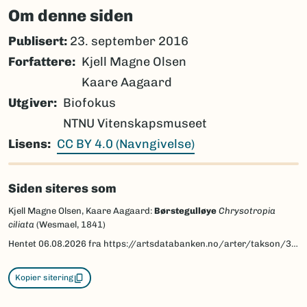
Om denne siden
Publisert:
23. september 2016
Forfattere
Kjell Magne Olsen
Kaare Aagaard
Utgiver
Biofokus
NTNU Vitenskapsmuseet
Lisens
CC BY 4.0 (Navngivelse)
Siden siteres som
Kjell Magne Olsen, Kaare Aagaard:
Børstegulløye
Chrysotropia
ciliata
(Wesmael, 1841)
Hentet
06.08.2026
fra https://artsdatabanken.no/arter/takson/34473/beskrivelse
Kopier sitering