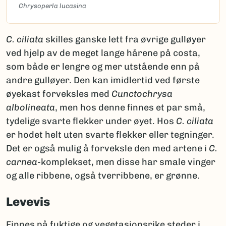
Chrysoperla lucasina
C. ciliata
skilles ganske lett fra øvrige gulløyer
ved hjelp av de meget lange hårene på costa,
som både er lengre og mer utstående enn på
andre gulløyer. Den kan imidlertid ved første
øyekast forveksles med
Cunctochrysa
albolineata
, men hos denne finnes et par små,
tydelige svarte flekker under øyet. Hos
C. ciliata
er hodet helt uten svarte flekker eller tegninger.
Det er også mulig å forveksle den med artene i
C.
carnea
-komplekset, men disse har smale vinger
og alle ribbene, også tverribbene, er grønne.
Levevis
Finnes på fuktige og vegetasjonsrike steder i