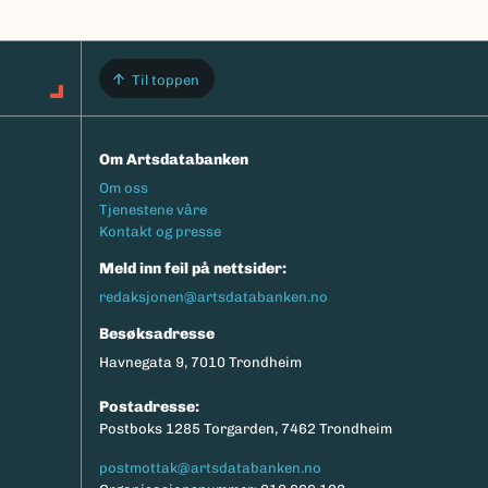
Til toppen
Om Artsdatabanken
Footermeny
Om oss
Tjenestene våre
Kontakt og presse
Meld inn feil på nettsider:
redaksjonen@artsdatabanken.no
Besøksadresse
Havnegata 9, 7010 Trondheim
Postadresse:
Postboks 1285 Torgarden, 7462 Trondheim
postmottak@artsdatabanken.no