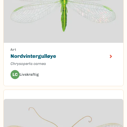
Art
Nordvintergulløye
Chrysoperla carnea
LC
Livskraftig