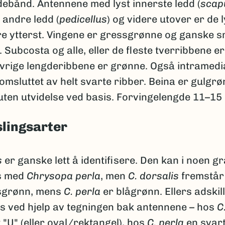
debånd. Antennene med lyst innerste ledd (
scap
 andre ledd (
pedicellus
) og videre utover er de 
ere ytterst. Vingene er gressgrønne og ganske s
e. Subcosta og alle, eller de fleste tverribbene er
vrige lengderibbene er grønne. Også intramedi
msluttet av helt svarte ribber. Beina er gulgr
 uten utvidelse ved basis. Forvingelengde 11–15
lingsarter
s
er ganske lett å identifisere. Den kan i noen g
s med
Chrysopa perla
, men
C. dorsalis
fremstår 
sgrønn, mens
C. perla
er blågrønn. Ellers adskil
is ved hjelp av tegningen bak antennene – hos
C
"U" (eller oval/rektangel), hos
C. perla
en svart