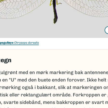
ipegulløye
Chrysopa dorsalis
tegn
gulgrønt med en mørk markering bak antennen
en "U" med den buete enden forover. Ikke helt 
rmørking også i bakkant, slik at markeringen o
ptisk eller rektangulært område. Forkroppen er
, svarte sidebånd, mens bakkroppen er svart 