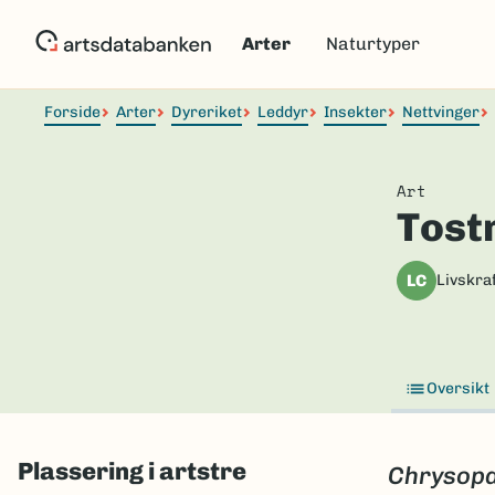
Hopp
til
Arter
Naturtyper
hovedinnhold
Forside
Arter
Dyreriket
Leddyr
Insekter
Nettvinger
Art
Tost
LC
Livskraf
Oversikt
Plassering i artstre
Chrysopa