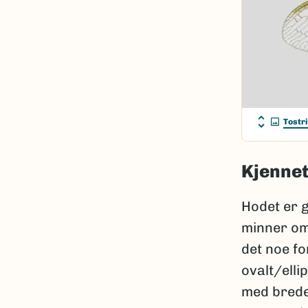
Tostr
Kjenne
Hodet er 
minner om 
det noe fo
ovalt/elli
med brede