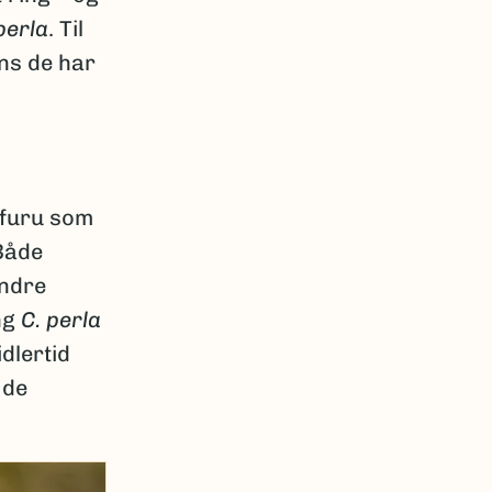
perla
. Til
ns de har
g furu som
 Både
andre
ing
C. perla
dlertid
 de