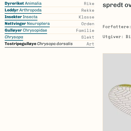
Skip
Rike
Dyreriket
Animalia
spredt ov
the
Rekke
Leddyr
Arthropoda
list
Klasse
Insekter
Insecta
Orden
Nettvinger
Neuroptera
Forfattere
Familie
Gulløyer
Chrysopidae
Utgiver
Bi
Slekt
Chrysopa
Art
Tostripegulløye
Chrysopa dorsalis