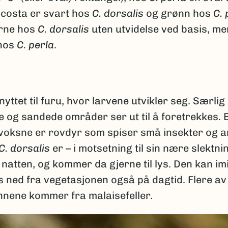
bcosta er svart hos
C. dorsalis
og grønn hos
C. 
ørne hos
C. dorsalis
uten utvidelse ved basis, me
 hos
C. perla
.
nyttet til furu, hvor larvene utvikler seg. Særli
re og sandede områder ser ut til å foretrekkes.
 voksne er rovdyr som spiser små insekter og 
C. dorsalis
er – i motsetning til sin nære slektn
 natten, og kommer da gjerne til lys. Den kan imi
s ned fra vegetasjonen også på dagtid. Flere av
nnene kommer fra malaisefeller.