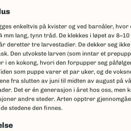
lus
ges enkeltvis på kvister og ved barnåler, hvor
–4 mm lang, tynn tråd. De klekkes i løpet av 8–10
 deretter tre larvestadier. De dekker seg ikke 
ask. Den utvokste larven (som inntar et prepup
er i en kokong, hvori den forpupper seg påfølg
iden som puppe varer et par uker, og de voksn
ene fra slutten av juni til midten av august på v
der. Det er én generasjon i året hos oss, men 
sjoner andre steder. Arten opptrer gjennomgå
å de stedene den finnes.
else