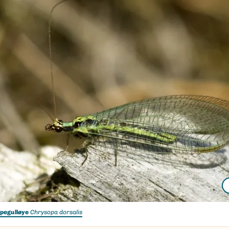
ipegulløye
Chrysopa dorsalis