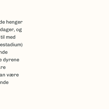
 de henger
 dager, og
til med
pestadium)
ende
e dyrene
åre
kan være
ende