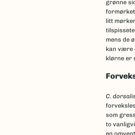
grønne si
formørket
litt mørk
tilspisset
mens de ø
kan være o
klørne er
Forveks
C. dorsali
forveksle
som gres
to vanligv
en omvent 