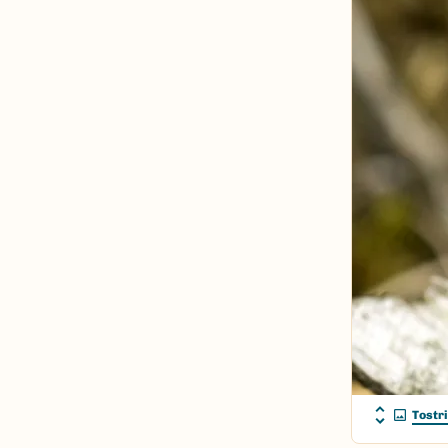
Tostr