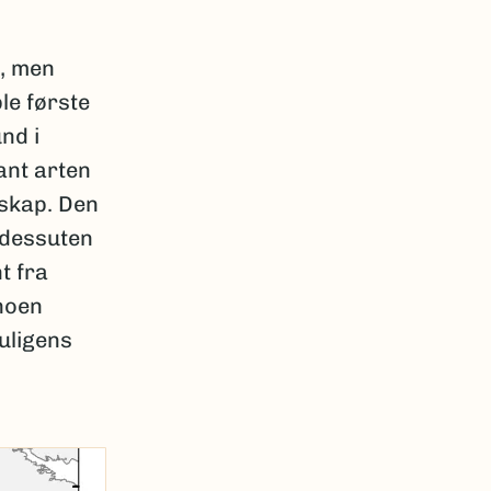
, men
le første
nd i
ant arten
dskap. Den
, dessuten
t fra
 noen
uligens