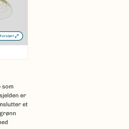
Forstørr
e som
sjelden er
mslutter et
 grønn
med