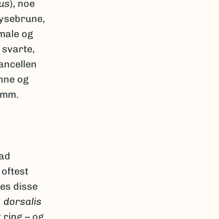
us
), noe
lysebrune,
male og
 svarte,
ancellen
ønne og
 mm.
rad
oftest
les disse
. dorsalis
 ring – og