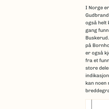
I Norge er
Gudbrands
også helt 
gang funn
Buskerud. 
på Bornhol
er også kj
fra et fun
store dele
indikasjon
kan noen 
breddegra