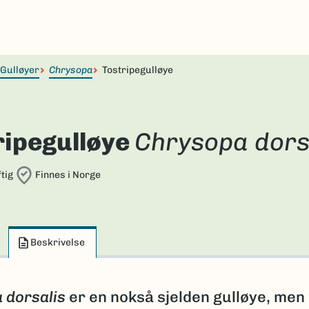
Gulløyer
Chrysopa
Tostripegulløye
ripegulløye
Chrysopa dors
tig
Finnes i Norge
Beskrivelse
 dorsalis
er en nokså sjelden gulløye, men