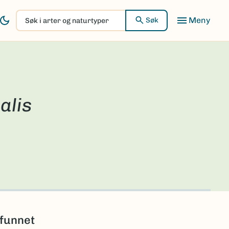
Søk
Søk
i
arter
og
naturtyper
alis
 funnet