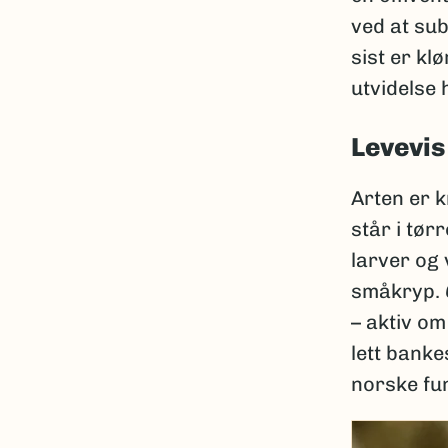
ved at su
sist er kl
utvidelse
Levevis
Arten er k
står i tør
larver og
småkryp.
– aktiv om
lett banke
norske fu