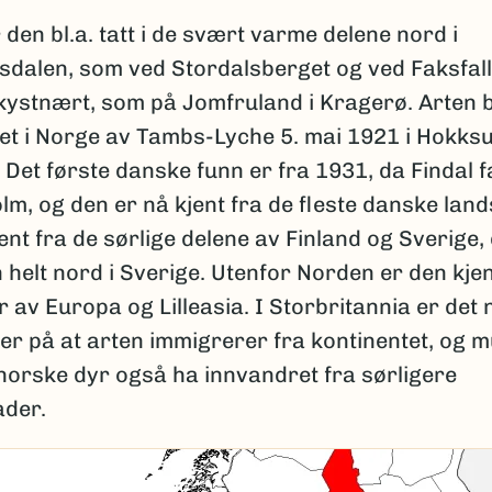
 den bl.a. tatt i de svært varme delene nord i
dalen, som ved Stordalsberget og ved Faksfall
kystnært, som på Jomfruland i Kragerø. Arten b
et i Norge av Tambs-Lyche 5. mai 1921 i Hokksu
Det første danske funn er fra 1931, da Findal f
m, og den er nå kjent fra de fleste danske lan
ent fra de sørlige delene av Finland og Sverige
n helt nord i Sverige. Utenfor Norden er den kjen
r av Europa og Lilleasia. I Storbritannia er det
er på at arten immigrerer fra kontinentet, og m
norske dyr også ha innvandret fra sørligere
der.