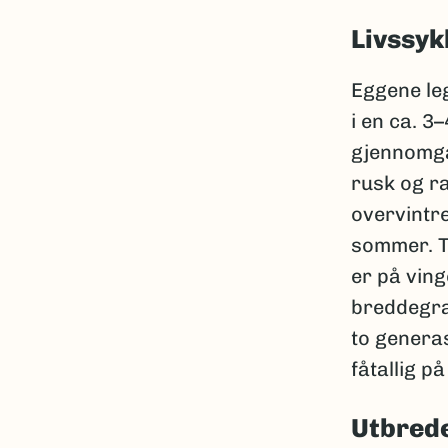
Livssyk
Eggene leg
i en ca. 3
gjennomgår
rusk og r
overvintr
sommer. T
er på ving
breddegra
to genera
fåtallig p
Utbred