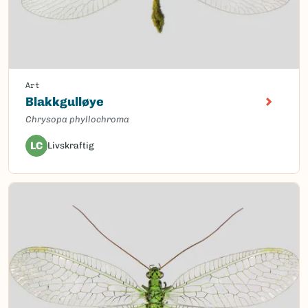
Art
Blakkgulløye
Chrysopa phyllochroma
LC
Livskraftig