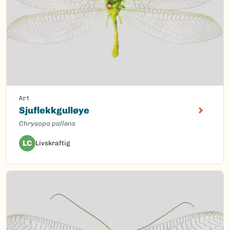
Art
Sjuflekkgulløye
Chrysopa pallens
LC
Livskraftig