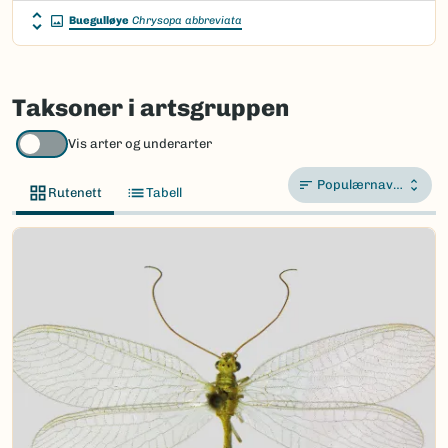
Buegulløye
Chrysopa abbreviata
Taksoner i artsgruppen
Vis arter og underarter
Populærnavn A-Å
Rutenett
Tabell