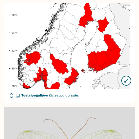
Tostripegulløye
Chrysopa dorsalis