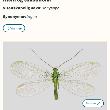
Vitenskapelig navn:
Chrysopa
Synonymer:
Ingen
Bokmål:
Ingen
Vis mer
Nynorsk:
Ingen
Nordsamisk/Davvisámegiella:
Ingen
Vitenskapelig navn ID:
51577
Takson ID:
34464
(Ekstern lenke)
Gå til Nortaxa for flere detaljer
Forstørr