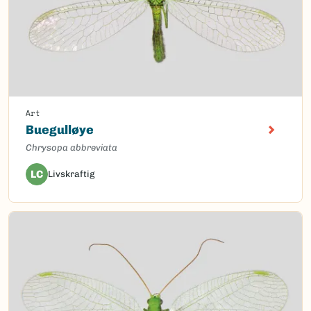
Art
Buegulløye
Chrysopa abbreviata
LC
Livskraftig