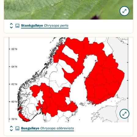
Stankgulløye
Chrysopa perla
Buegulløye
Chrysopa abbreviata