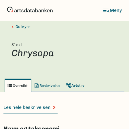
Hopp
til
hovedinnhold
Gulløyer
Slekt
Chrysopa
Artstre
Oversikt
Beskrivelse
Les hele beskrivelsen
Navn og taksonomi