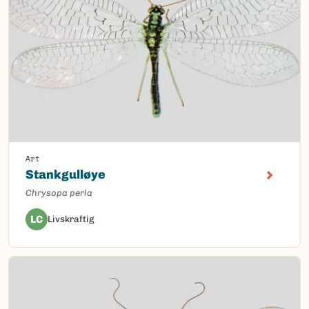
Art
Stankgulløye
Chrysopa perla
LC
Livskraftig