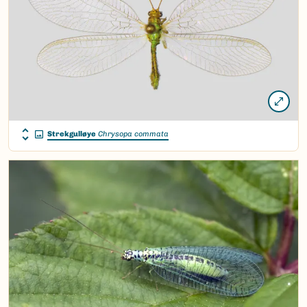
Strekgulløye
Chrysopa commata