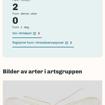
2
Funn denne uken
0
Funn i dag
Vis i Artskart
(Ekstern lenke)
Registrer funn i Artsobservasjoner
(Ekstern lenke)
Failed
to
Bilder av arter i artsgruppen
load
map.