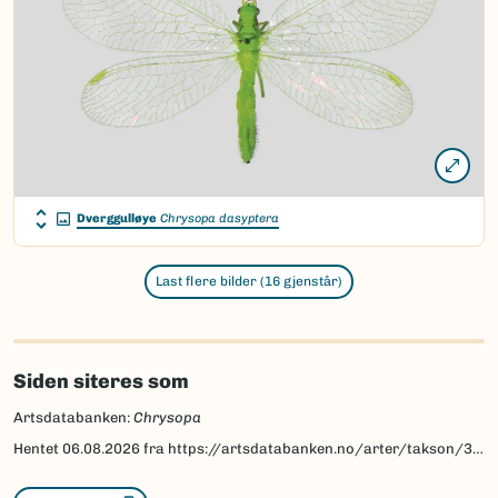
Dverggulløye
Chrysopa dasyptera
Last flere bilder (16 gjenstår)
Siden siteres som
Artsdatabanken:
Chrysopa
Hentet
06.08.2026
fra https://artsdatabanken.no/arter/takson/34464