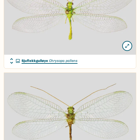
Sjuflekkgulløye
Chrysopa pallens