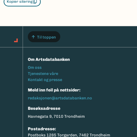
Kopier sitering
Til toppen
Om Artsdatabanken
Footermeny
Om oss
Tjenestene våre
Kontakt og presse
Meld inn feil på nettsider:
redaksjonen@artsdatabanken.no
Besøksadresse
Havnegata 9, 7010 Trondheim
Postadresse:
Postboks 1285 Torgarden, 7462 Trondheim