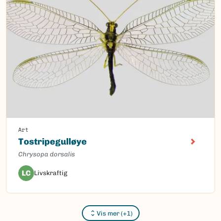
Art
Tostripegulløye
Chrysopa dorsalis
LC
Livskraftig
Vis mer (+1)