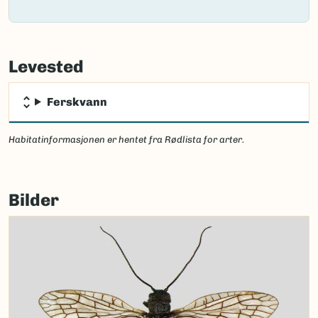
Failed
to
Levested
load
map.
Ferskvann
Habitatinformasjonen er hentet fra Rødlista for arter.
Bilder