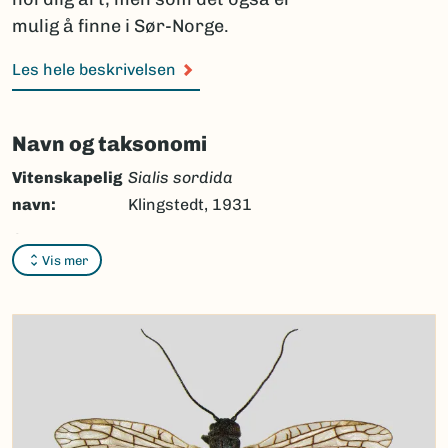
mulig å finne i Sør-Norge.
Les hele beskrivelsen
Navn og taksonomi
Vitenskapelig
Sialis sordida
navn:
Klingstedt, 1931
Synonymer:
Ingen
Vis mer
Bokmål:
smussmudderflue
Nynorsk:
Ingen
Nordsamisk/Davvisámegiella:
Ingen
Vitenskapelig navn ID:
51557
Takson ID:
34444