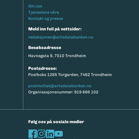
Footermeny
Om oss
Tjenestene våre
Kontakt og presse
Meld inn feil på nettsider:
redaksjonen@artsdatabanken.no
Besøksadresse
Havnegata 9, 7010 Trondheim
Postadresse:
Postboks 1285 Torgarden, 7462 Trondheim
postmottak@artsdatabanken.no
Organisasjonsnummer: 919 666 102
Følg oss på sosiale medier