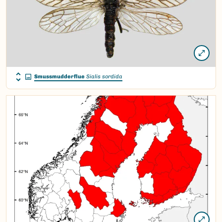
Smussmudderflue
Sialis sordida