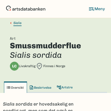
Hopp
til
hovedinnhold
Sialis
Art
Smussmudderflue
Sialis sordida
LC
Livskraftig
Finnes i Norge
Artstre
Oversikt
Beskrivelse
Sialis sordida
er hovedsakelig en
nordlig art, men som det også er