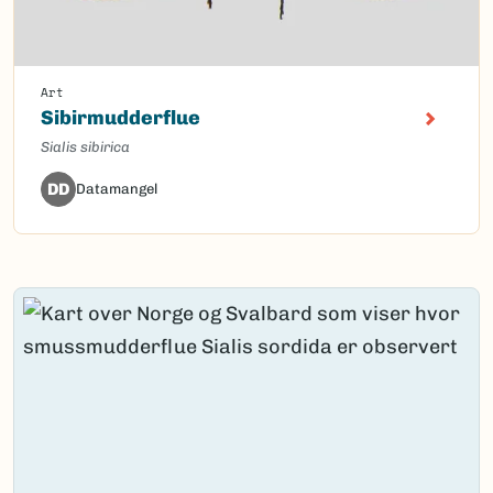
Art
Sibirmudderflue
Sialis sibirica
DD
Datamangel