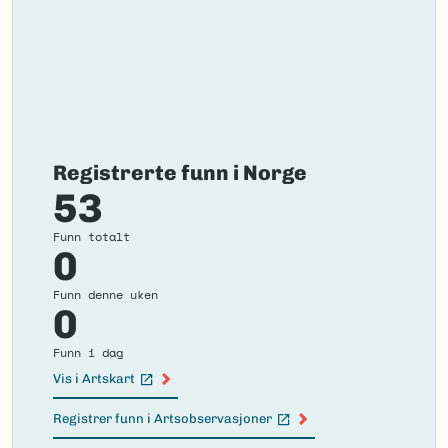
Registrerte funn i Norge
53
Funn totalt
0
Funn denne uken
0
Funn i dag
Vis i Artskart
(Ekstern lenke)
Registrer funn i Artsobservasjoner
(Ekstern lenke)