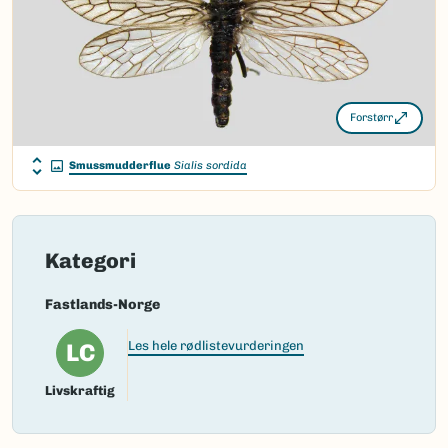
(Ekstern lenke)
Gå til Nortaxa for flere detaljer
Forstørr
Smussmudderflue
Sialis sordida
Kategori
Fastlands-Norge
LC
Les hele rødlistevurderingen
Livskraftig