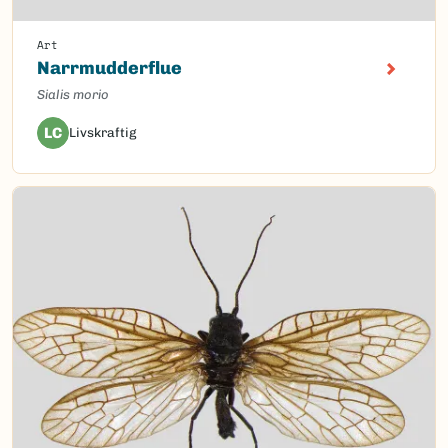
Art
Narrmudderflue
Sialis morio
LC
Livskraftig