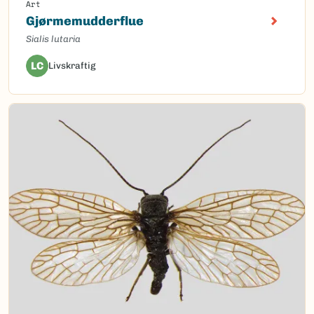
Art
Gjørmemudderflue
Sialis lutaria
LC
Livskraftig