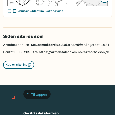
Smussmudderflue
Sialis sordida
Siden siteres som
Artsdatabanken:
Smussmudderflue
Sialis sordida
Klingstedt, 1931
Hentet
06.08.2026
fra https://artsdatabanken.no/arter/takson/34444
Kopier sitering
Til toppen
Om Artsdatabanken