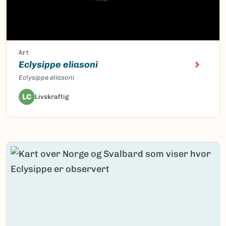
Art
Eclysippe eliasoni
Eclysippe eliasoni
LC
Livskraftig
Content loaded.