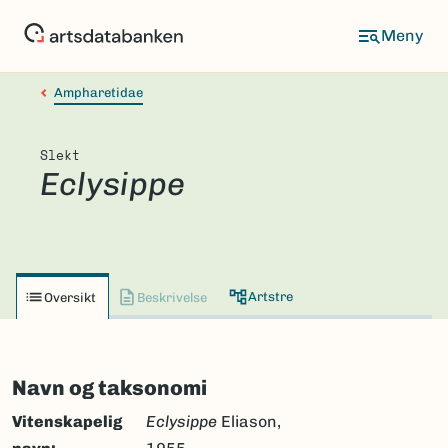
Hopp
til
hovedinnhold
Ampharetidae
Slekt
Eclysippe
Artstre
Oversikt
Beskrivelse
Navn og taksonomi
Vitenskapelig
Eclysippe
Eliason,