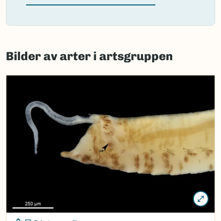
(Ekstern lenke)
Failed
to
Bilder av arter i artsgruppen
load
map.