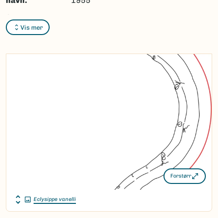
navn:
1955
Synonymer:
Ingen
Vis mer
Bokmål:
Ingen
Nynorsk:
Ingen
Nordsamisk/Davvisámegiella:
Ingen
Vitenskapelig navn ID:
51234
Takson ID:
34179
(Ekstern lenke)
Gå til Nortaxa for flere detaljer
Forstørr
Eclysippe vanelli