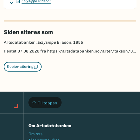
Eclysippe eliasoni
Siden siteres som
Artsdatabanken:
Eclysippe
Eliason, 1955
Hentet
07.08.2026
fra https://artsdatabanken.no/arter/takson/34179
Kopier sitering
Til toppen
Om Artsdatabanken
Footermeny
Om oss