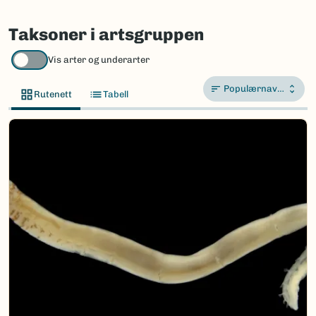
Taksoner i artsgruppen
Vis arter og underarter
Populærnavn A-Å
Rutenett
Tabell