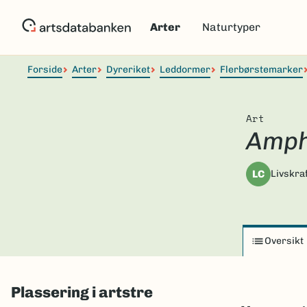
Hopp
til
Arter
Naturtyper
hovedinnhold
Forside
Arter
Dyreriket
Leddormer
Flerbørstemarker
Art
Amph
LC
Livskraf
Oversikt
Plassering i artstre