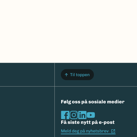
Til toppen
Følg oss på sosiale medier
Få siste nytt på e-post
(Ekstern l
Meld deg på nyhetsbrev