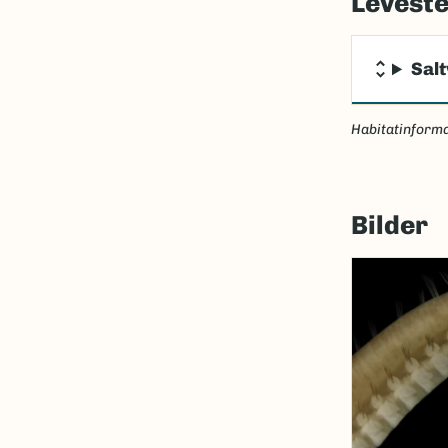
Levest
Sal
Habitatinforma
Bilder