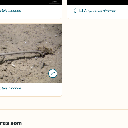
cteis ninonae
Amphicteis ninonae
cteis ninonae
eres som