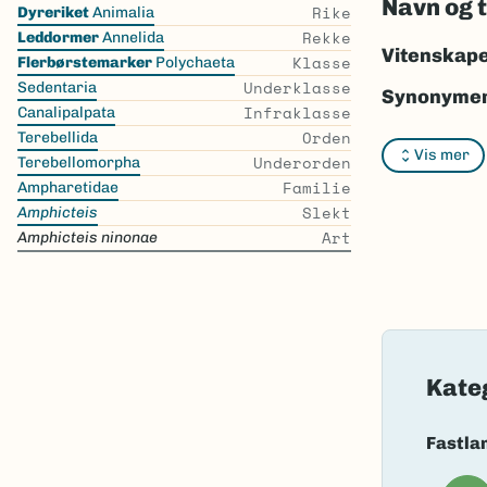
Navn og 
Skip
Rike
Dyreriket
Animalia
the
Rekke
Leddormer
Annelida
list
Vitenskape
Klasse
Flerbørstemarker
Polychaeta
Underklasse
Sedentaria
Synonymer
Infraklasse
Canalipalpata
Orden
Bokmål:
In
Terebellida
Vis mer
Underorden
Terebellomorpha
Nynorsk:
I
Familie
Ampharetidae
Slekt
Amphicteis
Nordsamis
Art
Amphicteis ninonae
Vitenskape
Takson ID:
Gå til Nort
Kate
Fastla