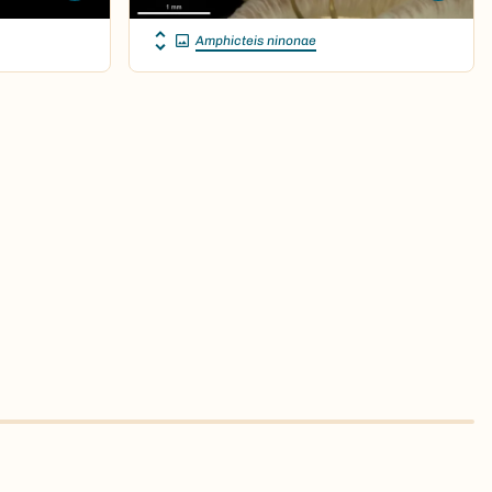
Amphicteis ninonae