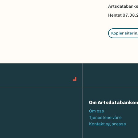
Artsdatabank
Hentet
07.08.
Kopier siterin
Om Artsdatabanke
Footermeny
Om oss
Tjenestene våre
Kontakt og presse