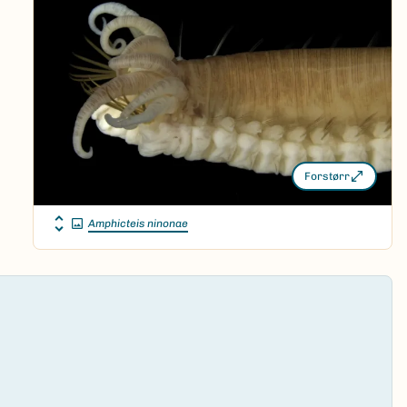
Forstørr
Amphicteis ninonae