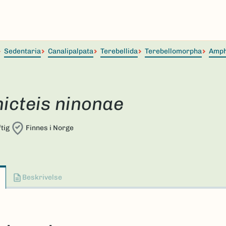
Sedentaria
Canalipalpata
Terebellida
Terebellomorpha
Amph
icteis ninonae
tig
Finnes i Norge
Beskrivelse