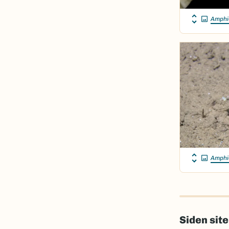
Amphi
Amphi
Siden sit