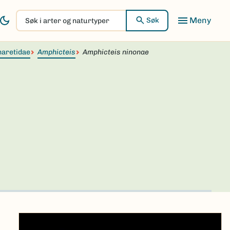
Søk
Søk
i
arter
aretidae
og
Amphicteis
Amphicteis ninonae
naturtyper