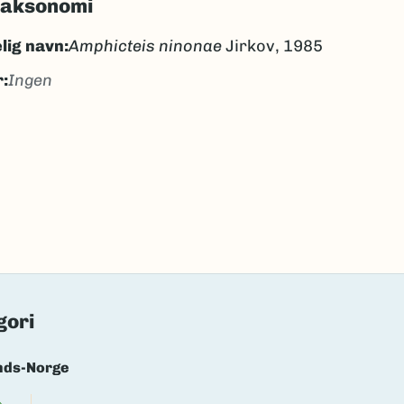
taksonomi
lig navn:
Amphicteis ninonae
Jirkov, 1985
:
Ingen
gen
ngen
k/Davvisámegiella:
Ingen
lig navn ID:
51229
34174
(Ekstern lenke)
axa for flere detaljer
gori
nds-Norge