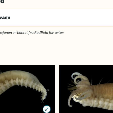
ed
tvann
sjonen er hentet fra Rødlista for arter.