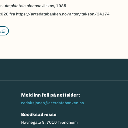
en:
Amphicteis ninonae
Jirkov, 1985
2026
fra https://artsdatabanken.no/arter/takson/34174
g
n
Meld inn feil på nettsider:
redaksjonen@artsdatabanken.no
Besøksadresse
Havnegata 9, 7010 Trondheim