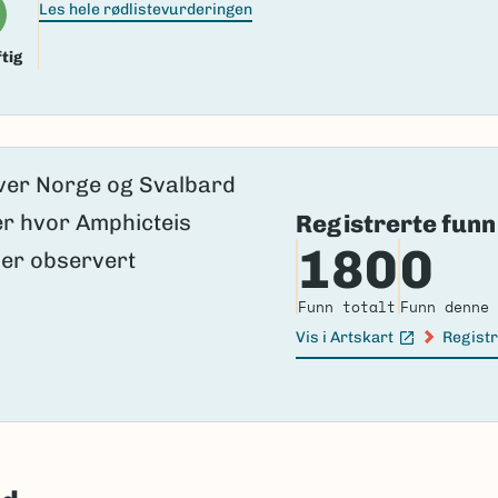
Les hele rødlistevurderingen
tig
Registrerte funn
180
0
Funn totalt
Funn denne 
Vis i Artskart
Registr
(Ekstern lenke)
(Ekster