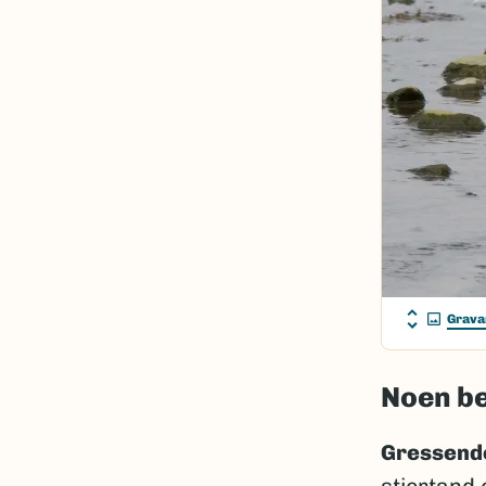
Grava
Noen b
Gressend
stjertand 