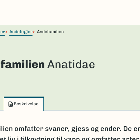
ler
Andefugler
Andefamilien
familien
Anatidae
Beskrivelse
ien omfatter svaner, gjess og ender. De e
 et liv i tilknytning til vann og omfatter arte