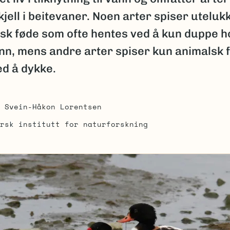
kjell i beitevaner. Noen arter spiser utelu
lsk føde som ofte hentes ved å kun duppe h
nn, mens andre arter spiser kun animalsk 
ed å dykke.
Svein-Håkon Lorentsen
rsk institutt for naturforskning