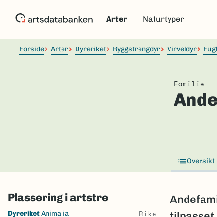
Hopp
til
Arter
Naturtyper
hovedinnhold
Forside
Arter
Dyreriket
Ryggstrengdyr
Virveldyr
Fug
Familie
Ande
Oversikt
Plassering i artstre
Andefamil
Skip
Rike
Dyreriket
Animalia
tilpasset