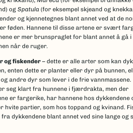
nd) og
Spatula
(for eksempel skjeand og knekkan
ender og kjennetegnes blant annet ved at de no
er føden. Hannene til disse artene er svært far
ene er mer brunspraglet for blant annet å gå i
nen når de ruger.
 og fiskender
– dette er alle arter som kan dyk
n, enten dette er planter eller dyr på bunnen, el
k og andre dyr som lever i de frie vannmassene.
ler seg klart fra hunnene i fjærdrakta, men der
ne er fargerike, har hannene hos dykkendene 
er hvite partier, som hos toppand og kvinand. F
g fra dykkendene blant annet ved sine lange og 