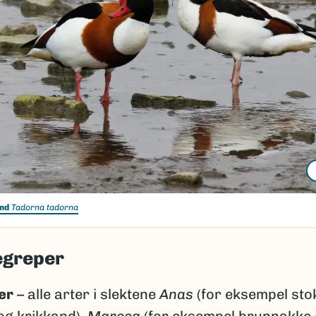
nd
Tadorna tadorna
egreper
er
– alle arter i slektene
Anas
(for eksempel sto
og krikkand),
Mareca
(for eksempel brunnakke