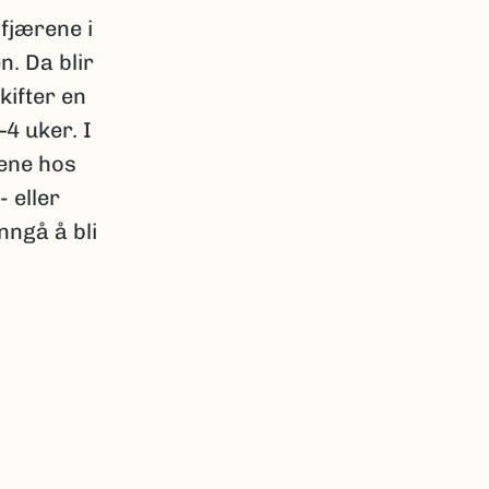
 fjærene i
n. Da blir
kifter en
–4 uker. I
nene hos
 eller
nngå å bli