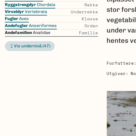
the
Rekke
Ryggstrengdyr
Chordata
stor fors
list
Underrekke
Virveldyr
Vertebrata
Klasse
vegetabi
Fugler
Aves
Orden
Andefugler
Anseriformes
under va
Familie
Andefamilien
Anatidae
hentes v
Vis undernivå (47)
Forfattere
Utgiver
No