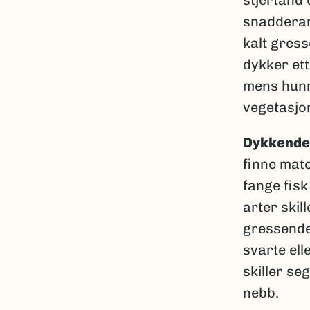
snaddera
kalt gress
dykker ett
mens hunn
vegetasjo
Dykkender
finne mate
fange fis
arter skil
gressende
svarte ell
skiller se
nebb.