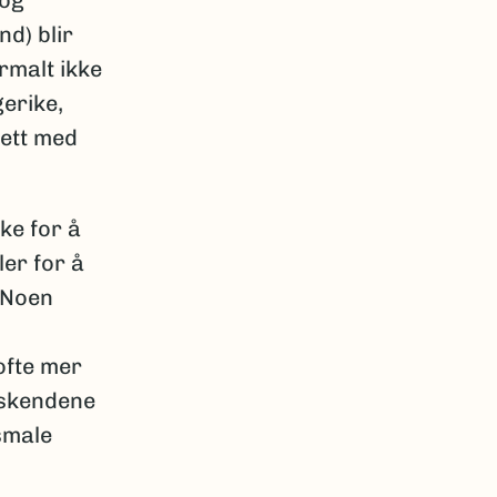
d) blir
rmalt ikke
gerike,
 ett med
ke for å
ler for å
 Noen
ofte mer
iskendene
smale