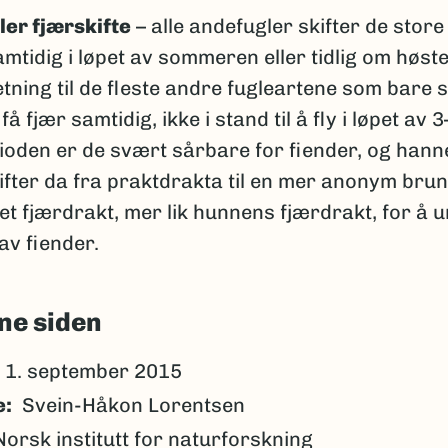
ler fjærskifte
– alle andefugler skifter de store
mtidig i løpet av sommeren eller tidlig om høste
etning til de fleste andre fugleartene som bare s
få fjær samtidig, ikke i stand til å fly i løpet av 3
ioden er de svært sårbare for fiender, og han
fter da fra praktdrakta til en mer anonym brun-
t fjærdrakt, mer lik hunnens fjærdrakt, for å u
av fiender.
ne siden
1. september 2015
e
Svein-Håkon Lorentsen
Norsk institutt for naturforskning