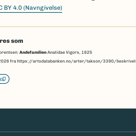
C BY 4.0 (Navngivelse)
eres som
orentsen:
Andefamilien
Anatidae Vigors, 1825
2026
fra https://artsdatabanken.no/arter/takson/3390/beskrivel
g