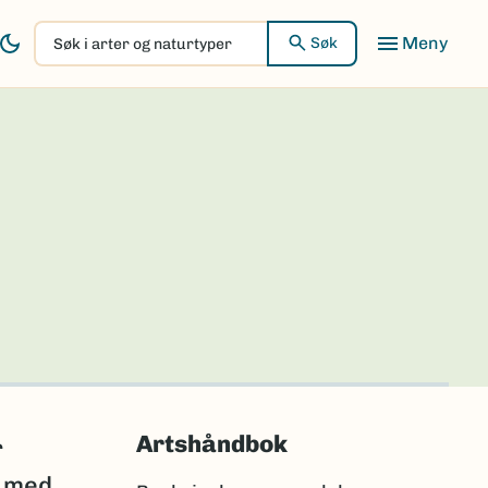
Søk
Søk
i
arter
og
naturtyper
Artshåndbok
r
r med