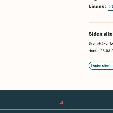
Lisens
C
Siden sit
Svein-Håkon L
Hentet
08.08.
Kopier siterin