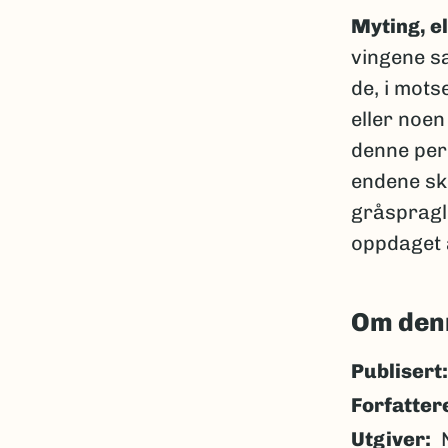
Myting, el
vingene sa
de, i mots
eller noen 
denne per
endene ski
gråspragle
oppdaget 
Om den
Publisert:
Forfatter
Utgiver