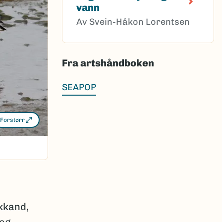
vann
Av Svein-Håkon Lorentsen
Fra artshåndboken
SEAPOP
Forstørr
kkand,
 og