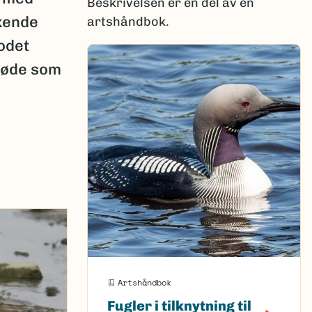
Beskrivelsen er en del av en
kkende
artshåndbok.
odet
føde som
Artshåndbok
Fugler i tilknytning til