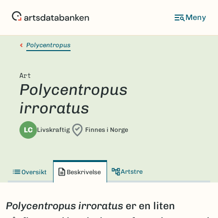
Hopp
til
hovedinnhold
Polycentropus
Art
Polycentropus
irroratus
LC
Livskraftig
Finnes i Norge
Artstre
Oversikt
Beskrivelse
Polycentropus
irroratus
er en liten