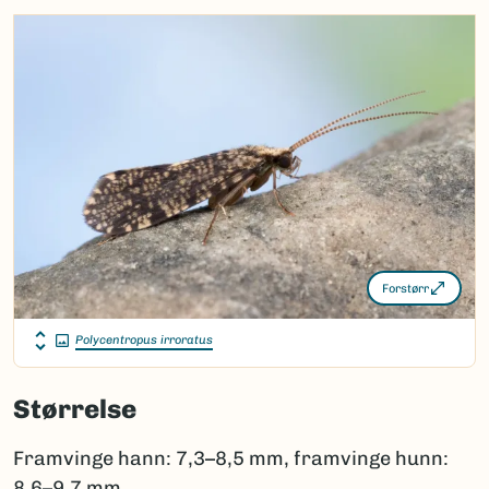
Forstørr
Polycentropus irroratus
Størrelse
Framvinge hann: 7,3–8,5 mm, framvinge hunn:
8,6–9,7 mm.