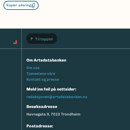
Kopier sitering
Til toppen
Om Artsdatabanken
Footermeny
Om oss
Tjenestene våre
Kontakt og presse
Meld inn feil på nettsider:
redaksjonen@artsdatabanken.no
Besøksadresse
Havnegata 9, 7010 Trondheim
Postadresse: