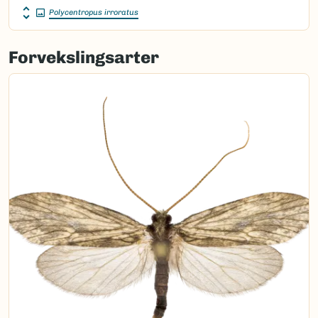
Polycentropus irroratus
Forvekslingsarter