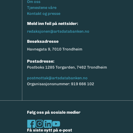
Footermeny
Om oss
Tjenestene våre
Kontakt og presse
Meld inn feil på nettsider:
redaksjonen@artsdatabanken.no
Besøksadresse
Havnegata 9, 7010 Trondheim
Postadresse:
Postboks 1285 Torgarden, 7462 Trondheim
postmottak@artsdatabanken.no
Organisasjonsnummer: 919 666 102
Følg oss på sosiale medier
Få siste nytt på e-post