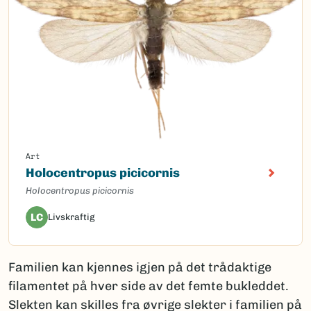
Art
Holocentropus picicornis
Holocentropus picicornis
LC
Livskraftig
Familien kan kjennes igjen på det trådaktige
filamentet på hver side av det femte bukleddet.
Slekten kan skilles fra øvrige slekter i familien på