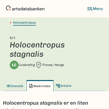
Hopp
til
hovedinnhold
Holocentropus
Art
Holocentropus
stagnalis
LC
Livskraftig
Finnes i Norge
Artstre
Oversikt
Beskrivelse
Holocentropus stagnalis
er en liten