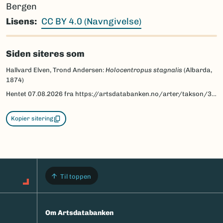
Bergen
Lisens
CC BY 4.0 (Navngivelse)
Siden siteres som
Hallvard Elven, Trond Andersen:
Holocentropus stagnalis
(Albarda,
1874)
Hentet
07.08.2026
fra https://artsdatabanken.no/arter/takson/32961/beskrivelse
Kopier sitering
Til toppen
Om Artsdatabanken