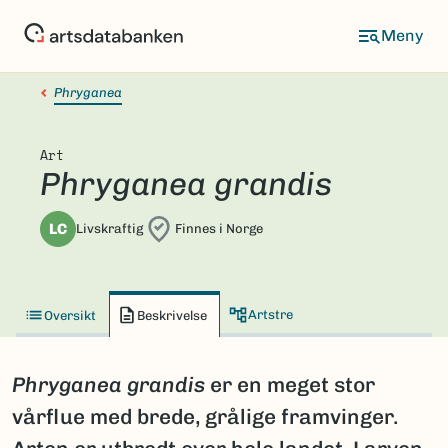
Hopp
til
hovedinnhold
Phryganea
Art
Phryganea grandis
LC
Livskraftig
Finnes i Norge
Artstre
Oversikt
Beskrivelse
Phryganea grandis
er en meget stor
vårflue med brede, grålige framvinger.