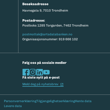
Besøksadresse
Havnegata 9, 7010 Trondheim
Postadresse:
Postboks 1285 Torgarden, 7462 Trondheim
postmottak@artsdatabanken.no
Organisasjonsnummer: 919 666 102
Følg oss på sosiale medier
Få siste nytt på e-post
(Ekstern lenke)
Meld deg på nyhetsbrev
Bunntekst
Personvernerklæring
Tilgjengelighetserklæring
Hente data
Levere data