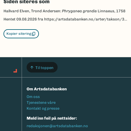
Siden siteres som
Hallvard Elven, Trond Andersen:
Phryganea grandis
Linnaeus, 1758
Hentet
09.08.2026
fra https://artsdatabanken.no/arter/takson/32946/beskrivelse
Kopier sitering
Til toppen
Om Artsdatabanken
Footermeny
Om oss
Tjenestene våre
Kontakt og presse
Meld inn feil på nettsider:
redaksjonen@artsdatabanken.no