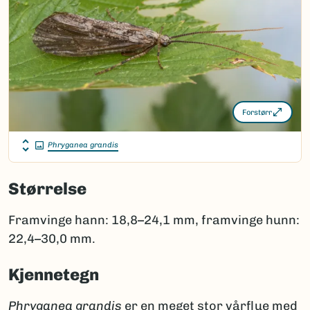
Forstørr
Phryganea grandis
Størrelse
Framvinge hann: 18,8–24,1 mm, framvinge hunn:
22,4–30,0 mm.
Kjennetegn
Phryganea grandis
er en meget stor vårflue med