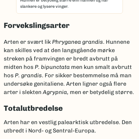
Hunnen er betydelig større enn hannen og har
slankere og lysere vinger.
Forvekslingsarter
Arten er svært lik
Phryganea grandis
. Hunnene
kan skilles ved at den langsgående mørke
streken på framvingen er bredt avbrutt på
midten hos
P. bipunctata
men kun smalt avbrutt
hos
P. grandis
. For sikker bestemmelse må man
undersøke genitaliene. Arten ligner også flere
arter i slekten
Agrypnia,
men er betydelig større.
Totalutbredelse
Arten har en vestlig palearktisk utbredelse. Den
utbredt i Nord- og Sentral-Europa.