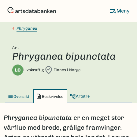
Hopp
til
hovedinnhold
Phryganea
Art
Phryganea bipunctata
LC
Livskraftig
Finnes i Norge
Artstre
Oversikt
Beskrivelse
Phryganea bipunctata
er en meget stor
vårflue med brede, grålige framvinger.