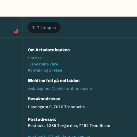
Til toppen
Om Artsdatabanken
Footermeny
Om oss
Tjenestene våre
Kontakt og presse
Meld inn feil på nettsider:
redaksjonen@artsdatabanken.no
Besøksadresse
Havnegata 9, 7010 Trondheim
Postadresse:
Postboks 1285 Torgarden, 7462 Trondheim
postmottak@artsdatabanken.no