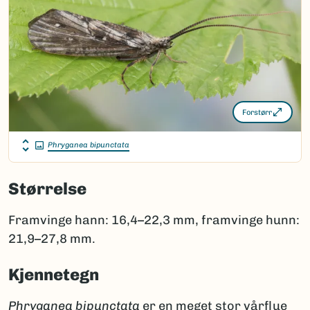
Forstørr
Phryganea bipunctata
Størrelse
Framvinge hann: 16,4–22,3 mm, framvinge hunn:
21,9–27,8 mm.
Kjennetegn
Phryganea bipunctata
er en meget stor vårflue