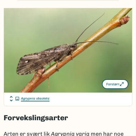
Forstørr
Agrypnia obsoleta
Forvekslingsarter
Arten er svært lik
Agrypnia
varia
men har noe