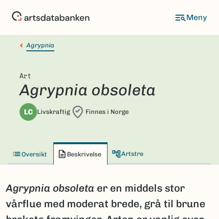
Hopp
til
hovedinnhold
Agrypnia
Art
Agrypnia obsoleta
LC
Livskraftig
Finnes i Norge
Artstre
Oversikt
Beskrivelse
Agrypnia obsoleta
er en middels stor
vårflue med moderat brede, grå til brune