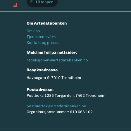
Til toppen
Om Artsdatabanken
Footermeny
Om oss
Tjenestene våre
Kontakt og presse
Meld inn feil på nettsider:
redaksjonen@artsdatabanken.no
Besøksadresse
Havnegata 9, 7010 Trondheim
Postadresse:
Postboks 1285 Torgarden, 7462 Trondheim
postmottak@artsdatabanken.no
Organisasjonsnummer: 919 666 102