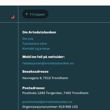
Til toppen
Om Artsdatabanken
Footermeny
Om oss
Tjenestene våre
Kontakt og presse
Meld inn feil på nettsider:
redaksjonen@artsdatabanken.no
Besøksadresse
Havnegata 9, 7010 Trondheim
Postadresse:
Postboks 1285 Torgarden, 7462 Trondheim
postmottak@artsdatabanken.no
Organisasjonsnummer: 919 666 102