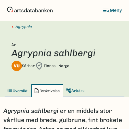
Hopp
til
hovedinnhold
Agrypnia
Art
Agrypnia sahlbergi
VU
Sårbar
Finnes i Norge
Artstre
Oversikt
Beskrivelse
Agrypnia sahlbergi
er en middels stor
vårflue med brede, gulbrune, fint brokete