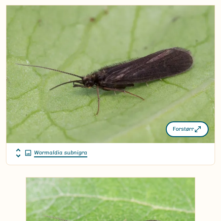
Forstørr
Wormaldia subnigra