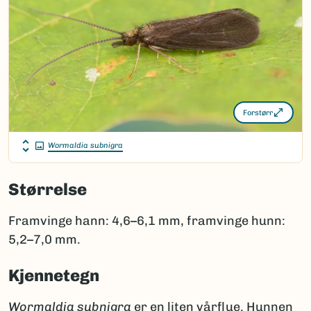
Forstørr
Wormaldia subnigra
Størrelse
Framvinge hann: 4,6–6,1 mm, framvinge hunn:
5,2–7,0 mm.
Kjennetegn
Wormaldia
subnigra
er en liten vårflue. Hunnen