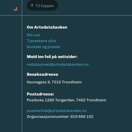
Til toppen
Om Artsdatabanken
Footermeny
Om oss
Tjenestene våre
Kontakt og presse
Meld inn feil på nettsider:
redaksjonen@artsdatabanken.no
Besøksadresse
Havnegata 9, 7010 Trondheim
Postadresse:
Postboks 1285 Torgarden, 7462 Trondheim
postmottak@artsdatabanken.no
Organisasjonsnummer: 919 666 102