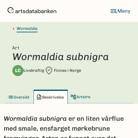
Hopp
til
hovedinnhold
Wormaldia
Art
Wormaldia subnigra
LC
Livskraftig
Finnes i Norge
Artstre
Oversikt
Beskrivelse
Wormaldia
subnigra
er en liten vårflue
med smale, ensfarget mørkebrune