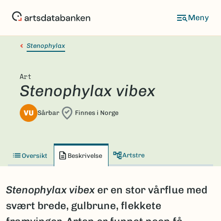
Hopp
til
hovedinnhold
Stenophylax
Art
Stenophylax vibex
VU
Sårbar
Finnes i Norge
Artstre
Oversikt
Beskrivelse
Stenophylax vibex
er en stor vårflue med
svært brede, gulbrune, flekkete