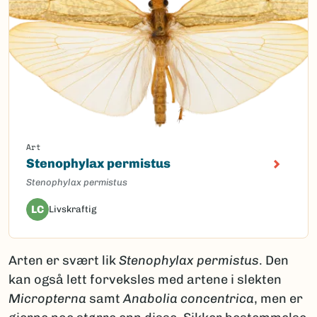
Art
Stenophylax permistus
Stenophylax permistus
LC
Livskraftig
Arten er svært lik
Stenophylax permistus
. Den
kan også lett forveksles med artene i slekten
Micropterna
samt
Anabolia concentrica
, men er