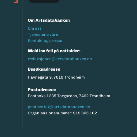
Om Artsdatabanken
Footermeny
Om oss
Tjenestene våre
Kontakt og presse
Meld inn feil på nettsider:
redaksjonen@artsdatabanken.no
Besøksadresse
Havnegata 9, 7010 Trondheim
Postadresse:
Postboks 1285 Torgarden, 7462 Trondheim
postmottak@artsdatabanken.no
Organisasjonsnummer: 919 666 102