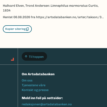
Hallvard Elven, Trond Andersen:
Limnephilus marmoratus
Curtis,
1834
Hentet
06.08.2026
fra https://artsdatabanken.no/arter/takson/32882/beskrivelse
Kopier sitering
Til toppen
Om Artsdatabanken
Footermeny
Om oss
Tjenestene våre
Kontakt og presse
Meld inn feil på nettsider:
redaksjonen@artsdatabanken.no