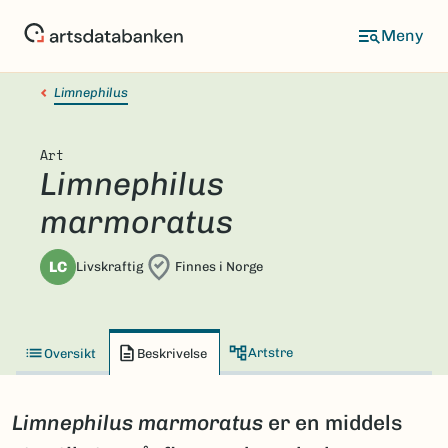
Hopp
til
hovedinnhold
Limnephilus
Art
Limnephilus
marmoratus
LC
Livskraftig
Finnes i Norge
Artstre
Oversikt
Beskrivelse
Limnephilus marmoratus
er en middels