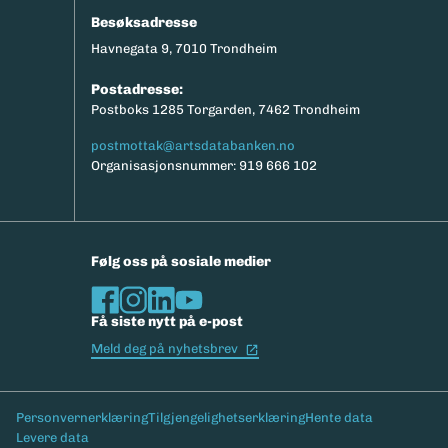
Besøksadresse
Havnegata 9, 7010 Trondheim
Postadresse:
Postboks 1285 Torgarden, 7462 Trondheim
postmottak@artsdatabanken.no
Organisasjonsnummer: 919 666 102
Følg oss på sosiale medier
Få siste nytt på e-post
(Ekstern lenke)
Meld deg på nyhetsbrev
Bunntekst
Personvernerklæring
Tilgjengelighetserklæring
Hente data
Levere data