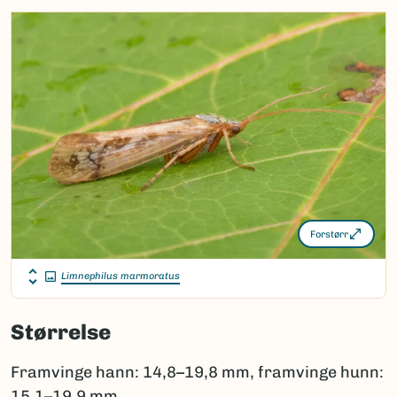
Forstørr
Limnephilus marmoratus
Størrelse
Framvinge hann: 14,8–19,8 mm, framvinge hunn:
15,1–19,9 mm.