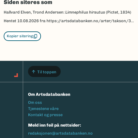
Siden siteres som
Hallvard Elven, Trond Andersen:
Limnephilus hirsutus
(Pictet, 1834)
Hentet
10.08.2026
fra https://artsdatabanken.no/arter/takson/32878/beskrivelse
Kopier sitering
Til toppen
Om Artsdatabanken
Footermeny
Om oss
Tjenestene våre
Kontakt og presse
Meld inn feil på nettsider:
redaksjonen@artsdatabanken.no