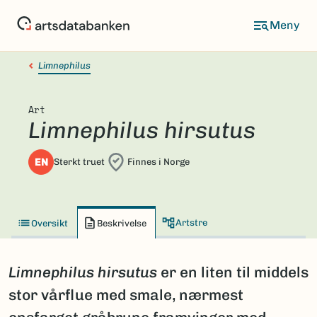
Hopp
til
hovedinnhold
Limnephilus
Art
Limnephilus hirsutus
EN
Sterkt truet
Finnes i Norge
Artstre
Oversikt
Beskrivelse
Limnephilus hirsutus
er en liten til middels
stor vårflue med smale, nærmest