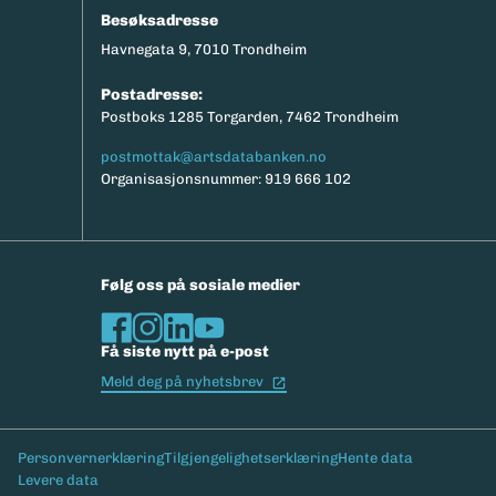
Besøksadresse
Havnegata 9, 7010 Trondheim
Postadresse:
Postboks 1285 Torgarden, 7462 Trondheim
postmottak@artsdatabanken.no
Organisasjonsnummer: 919 666 102
Følg oss på sosiale medier
Få siste nytt på e-post
(Ekstern lenke)
Meld deg på nyhetsbrev
Bunntekst
Personvernerklæring
Tilgjengelighetserklæring
Hente data
Levere data