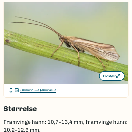
Forstørr
Limnephilus femoratus
Størrelse
Framvinge hann: 10,7–13,4 mm, framvinge hunn:
10,2–12,6 mm.