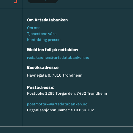
Om Artsdatabanken
Footermeny
Om oss
Tjenestene våre
Kontakt og presse
Meld inn feil på nettsider:
redaksjonen@artsdatabanken.no
Besøksadresse
Havnegata 9, 7010 Trondheim
Postadresse:
Postboks 1285 Torgarden, 7462 Trondheim
postmottak@artsdatabanken.no
Organisasjonsnummer: 919 666 102