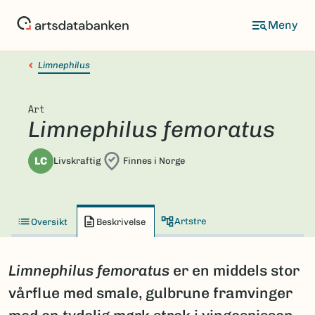
Hopp
til
hovedinnhold
Limnephilus
Art
Limnephilus femoratus
LC
Livskraftig
Finnes i Norge
Artstre
Oversikt
Beskrivelse
Limnephilus femoratus
er en middels stor
vårflue med smale, gulbrune framvinger