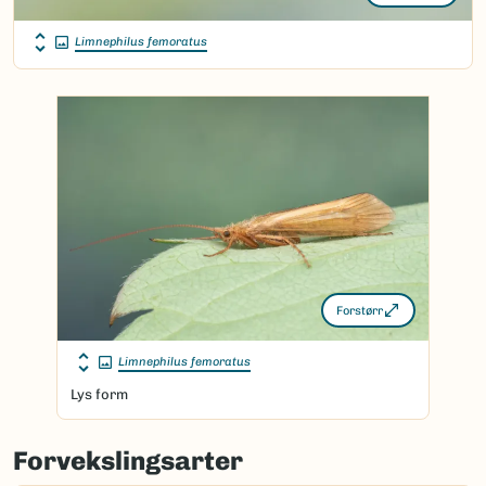
Limnephilus femoratus
Forstørr
Limnephilus femoratus
Lys form
Forvekslingsarter