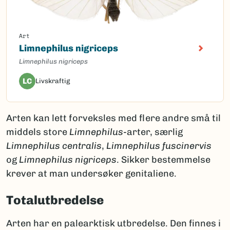
Art
Limnephilus nigriceps
Limnephilus nigriceps
LC
Livskraftig
Arten kan lett forveksles med flere andre små til
middels store
Limnephilus
-arter, særlig
Limnephilus centralis
,
Limnephilus fuscinervis
og
Limnephilus nigriceps
. Sikker bestemmelse
krever at man undersøker genitaliene.
Totalutbredelse
Arten har en palearktisk utbredelse. Den finnes i