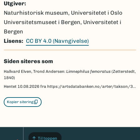
Utgiver
Naturhistorisk museum, Universitetet i Oslo
Universitetsmuseet i Bergen, Universitetet i
Bergen
Lisens
CC BY 4.0 (Navngivelse)
Siden siteres som
Hallvard Elven, Trond Andersen:
Limnephilus femoratus
(Zetterstedt,
1840)
Hentet
10.08.2026
fra https://artsdatabanken.no/arter/takson/32872/beskrivelse
Kopier sitering
Til toppen