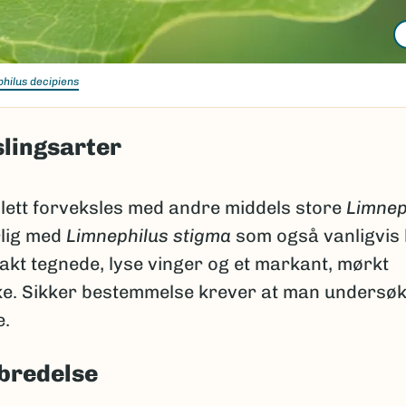
hilus decipiens
lingsarter
 lett forveksles med andre middels store
Limnep
rlig med
Limnephilus stigma
som også vanligvis
akt tegnede, lyse vinger og et markant, mørkt
e. Sikker bestemmelse krever at man undersø
e.
bredelse