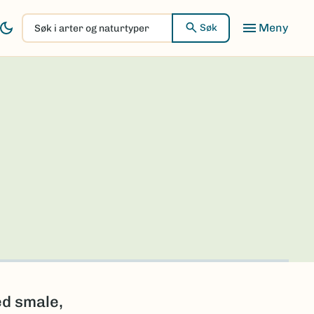
Søk
Søk
i
arter
og
naturtyper
ed smale,