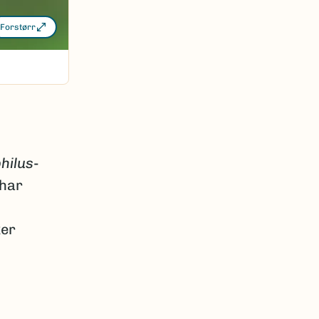
Forstørr
hilus
-
 har
ker