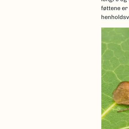
føttene er
henholdsvi