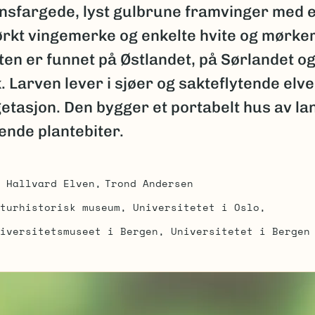
ensfargede, lyst gulbrune framvinger med e
ørkt vingemerke og enkelte hvite og mørke
rten er funnet på Østlandet, på Sørlandet og
 Larven lever i sjøer og sakteflytende elve
tasjon. Den bygger et portabelt hus av la
ende plantebiter.
Hallvard Elven
Trond Andersen
turhistorisk museum, Universitetet i Oslo
iversitetsmuseet i Bergen, Universitetet i Bergen