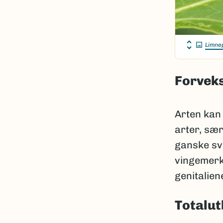
Limnep
Forveks
Arten kan
arter, sæ
ganske sv
vingemerk
genitalien
Totalut