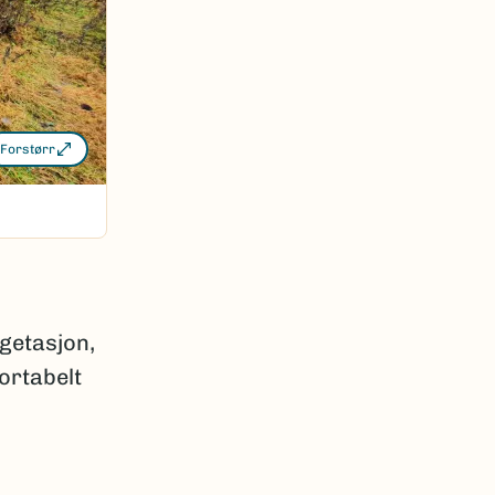
Forstørr
egetasjon,
ortabelt