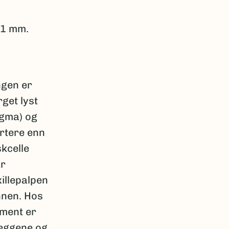
,1 mm.
ngen er
get lyst
igma) og
ortere enn
skcelle
ar
illepalpen
nnen. Hos
gment er
leggene og