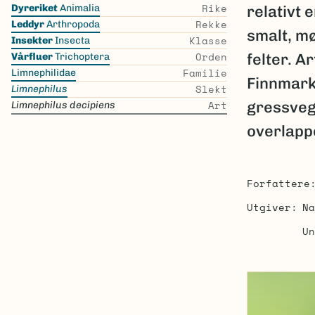
Skip
Rike
Dyreriket
Animalia
relativt 
the
Rekke
Leddyr
Arthropoda
smalt, m
list
Klasse
Insekter
Insecta
Orden
felter. A
Vårfluer
Trichoptera
Familie
Limnephilidae
Finnmark.
Slekt
Limnephilus
Art
gressvege
Limnephilus decipiens
overlapp
Forfattere
Utgiver
Na
Un