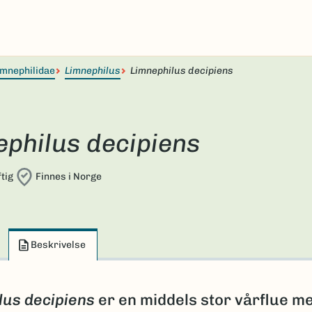
imnephilidae
Limnephilus
Limnephilus decipiens
ephilus decipiens
tig
Finnes i Norge
Beskrivelse
lus decipiens
er en middels stor vårflue m