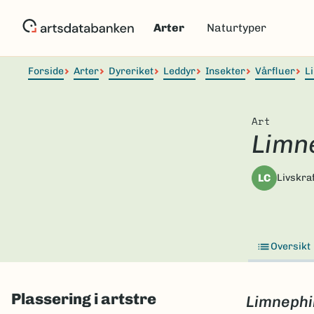
Hopp
til
Arter
Naturtyper
hovedinnhold
Forside
Arter
Dyreriket
Leddyr
Insekter
Vårfluer
L
Art
Limn
LC
Livskraf
Oversikt
Plassering i artstre
Limnephi