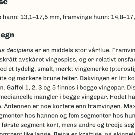
se
 hann: 13,1–17,5 mm, framvinge hunn: 14,8–17
tegn
us decipiens
er en middels stor vårflue. Framvi
krått avskåret vingespiss, og er relativt ensfar
d et tydelig, smalt, mørkt vingemerke (pterost
ite og mørkere brune felter. Bakvingen er litt k
. Gaffel 1, 2, 3 og 5 finnes i begge vingepar. Di
 mediancelle mangler i begge vingepar. Hodet h
. Antennen er noe kortere enn framvingen. Max
egmenter hos hannen og fem segmenter hos hu
 første segment kort, mens andre og tredje se
omtrent like lange. Beina er kraftige, og skinne