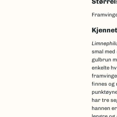
Størrel
Framvinge
Kjenne
Limnephil
smal med s
gulbrun me
enkelte hv
framvingen
finnes og
punktøyne
har tre s
hannen er
lengre og 