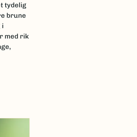
t tydelig
re brune
 i
r med rik
nge,