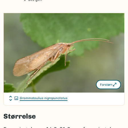
Forstørr
Grammotaulius nigropunctatus
Størrelse