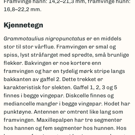
Framvinge hann: 14,2–21,3 mm, framvinge hunn:
16,8–22,2 mm.
Kjennetegn
Grammotaulius
nigropunctatus
er en middels
stor til stor vårflue. Framvingen er smal og
spiss, lyst stråfarget med spredte, små brunlige
flekker. Bakvingen er noe kortere enn
framvingen og har en tydelig mørk stripe langs
bakkanten av gaffel 2. Dette trekket er
karakteristisk for slekten. Gaffel 1, 2, 3 og 5
finnes i begge vingepar. Diskcelle finnes og
mediancelle mangler i begge vingepar. Hodet har
punktøyne. Antennen er omtrent like lang som
framvingen. Maxillepalpen har tre segmenter
hos hannen og fem segmenter hos hunnen. Hos