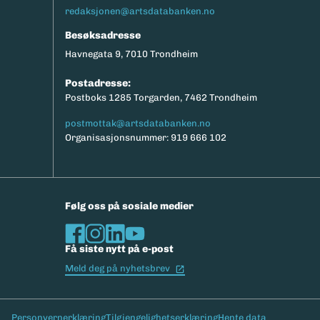
redaksjonen@artsdatabanken.no
Besøksadresse
Havnegata 9, 7010 Trondheim
Postadresse:
Postboks 1285 Torgarden, 7462 Trondheim
postmottak@artsdatabanken.no
Organisasjonsnummer: 919 666 102
Følg oss på sosiale medier
Få siste nytt på e-post
(Ekstern lenke)
Meld deg på nyhetsbrev
Bunntekst
Personvernerklæring
Tilgjengelighetserklæring
Hente data