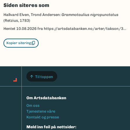
Siden siteres som
Hallvard Elven, Trond Andersen:
Grammotaulius nigropunctatus
(Retzius, 1783)
Hentet
10.08.2026
fra https://artsdatabanken.no/arter/takson/32842/beskrivelse
Kopier sitering
Til toppen
Om Artsdatabanken
Footermeny
Om oss
Tjenestene våre
Kontakt og presse
Meld inn feil på nettsider: