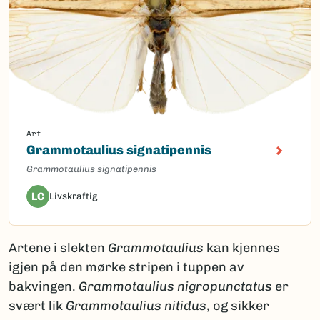
Art
Grammotaulius signatipennis
Grammotaulius signatipennis
LC
Livskraftig
Artene i slekten
Grammotaulius
kan kjennes
igjen på den mørke stripen i tuppen av
bakvingen.
Grammotaulius
nigropunctatus
er
svært lik
Grammotaulius nitidus
, og sikker