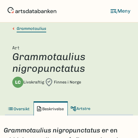
Hopp
til
hovedinnhold
Grammotaulius
Art
Grammotaulius
nigropunctatus
LC
Livskraftig
Finnes i Norge
Artstre
Oversikt
Beskrivelse
Grammotaulius
nigropunctatus
er en