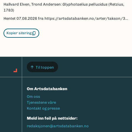
Hallvard Elven, Trond Andersen:
Glyphotaelius pellucidus
(Retzius,
1783)
Hentet
07.08.2026
fra https://artsdatabanken.no/arter/takson/32840/beskrivelse
Kopier sitering
Til toppen
Om Artsdatabanken
Footermeny
Om oss
Tjenestene våre
Kontakt og presse
Meld inn feil på nettsider:
redaksjonen@artsdatabanken.no