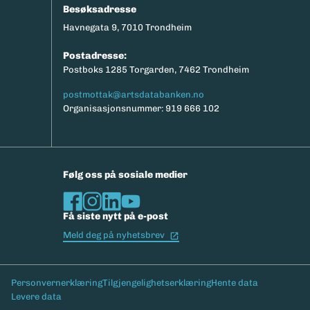
Besøksadresse
Havnegata 9, 7010 Trondheim
Postadresse:
Postboks 1285 Torgarden, 7462 Trondheim
postmottak@artsdatabanken.no
Organisasjonsnummer: 919 666 102
Følg oss på sosiale medier
Få siste nytt på e-post
(Ekstern lenke)
Meld deg på nyhetsbrev
Bunntekst
Personvernerklæring
Tilgjengelighetserklæring
Hente data
Levere data