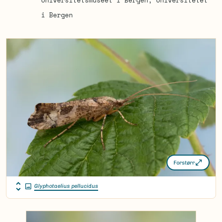
Universitetsmuseet i Bergen, Universitetet
i Bergen
Forstørr
Glyphotaelius pellucidus