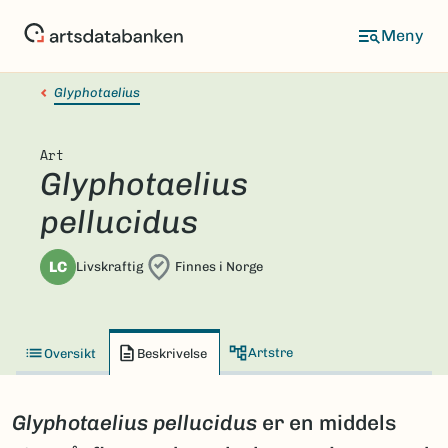
Hopp
til
hovedinnhold
Glyphotaelius
Art
Glyphotaelius
pellucidus
LC
Livskraftig
Finnes i Norge
Artstre
Oversikt
Beskrivelse
Glyphotaelius pellucidus
er en middels