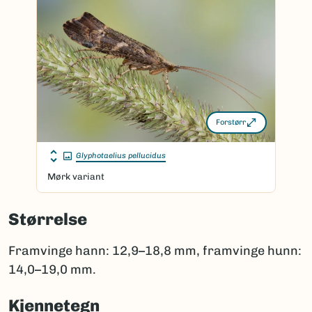
Forstørr
Glyphotaelius pellucidus
Mørk variant
Størrelse
Framvinge hann: 12,9–18,8 mm, framvinge hunn:
14,0–19,0 mm.
Kjennetegn