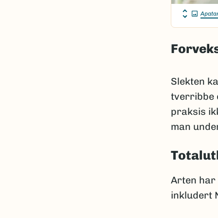
Apatan
Forveks
Slekten ka
tverribbe 
praksis ik
man under
Totalut
Arten har 
inkludert 