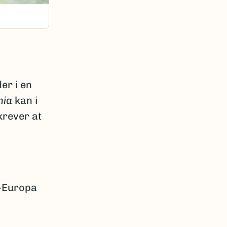
er i en
nia
kan i
krever at
d-Europa