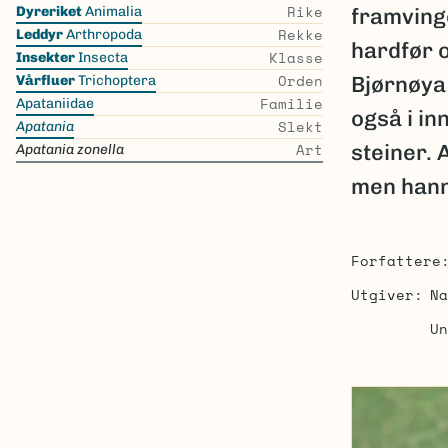
Skip
Rike
Dyreriket
Animalia
framving
the
Rekke
Leddyr
Arthropoda
hardfør o
list
Klasse
Insekter
Insecta
Orden
Bjørnøya 
Vårfluer
Trichoptera
Familie
Apataniidae
også i in
Slekt
Apatania
Art
steiner.
Apatania zonella
men hann
Forfattere
Utgiver
Na
Un