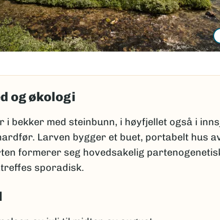
d og økologi
r i bekker med steinbunn, i høyfjellet også i inn
hardfør. Larven bygger et buet, portabelt hus 
Arten formerer seg hovedsakelig partenogenetis
treffes sporadisk.
d