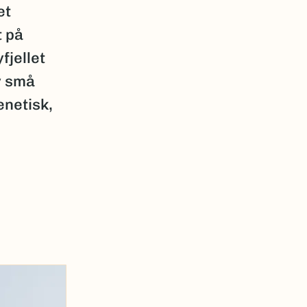
et
t på
fjellet
v små
enetisk,