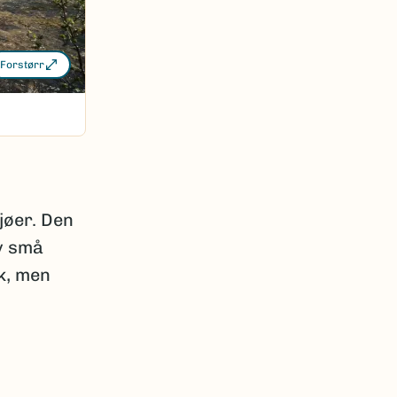
Forstørr
sjøer. Den
av små
k, men