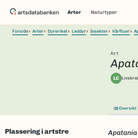
Hopp
til
Arter
Naturtyper
hovedinnhold
Forside
Arter
Dyreriket
Leddyr
Insekter
Vårfluer
A
Art
Apat
LC
Livskraf
Oversikt
Plassering i artstre
Apatania