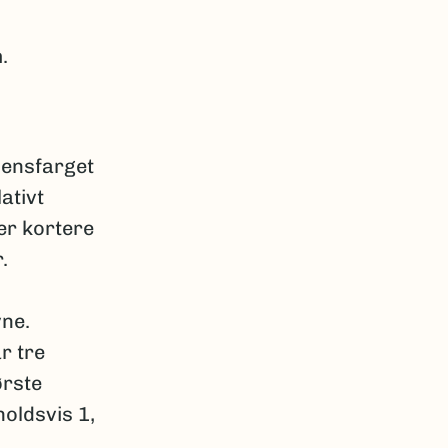
.
 ensfarget
ativt
er kortere
.
yne.
r tre
ørste
oldsvis 1,