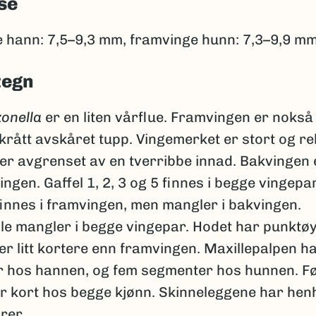
se
 hann: 7,5–9,3 mm, framvinge hunn: 7,3–9,9 mm
tegn
zonella
er en liten vårflue. Framvingen er nokså
rått avskåret tupp. Vingemerket er stort og rel
er avgrenset av en tverribbe innad. Bakvingen 
ngen. Gaffel 1, 2, 3 og 5 finnes i begge vingepar
finnes i framvingen, men mangler i bakvingen.
le mangler i begge vingepar. Hodet har punktø
r litt kortere enn framvingen. Maxillepalpen ha
 hos hannen, og fem segmenter hos hunnen. F
r kort hos begge kjønn. Skinneleggene har henh
rer.