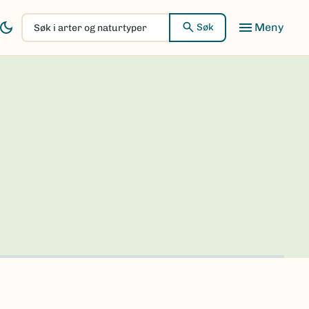
Søk
Søk
i
arter
og
naturtyper