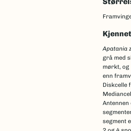
Størrel
Framvinge
Kjenne
Apatania 
grå med sk
mørkt, og 
enn framvi
Diskcelle 
Mediancel
Antennen e
segmenter
segment e
2 og 4 spo