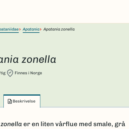
pataniidae
Apatania
Apatania zonella
ania zonella
tig
Finnes i Norge
Beskrivelse
 zonella
er en liten vårflue med smale, grå