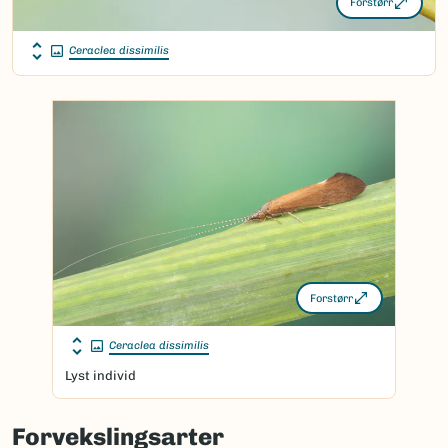
Forstørr
Ceraclea dissimilis
Forstørr
Ceraclea dissimilis
Lyst individ
Forvekslingsarter