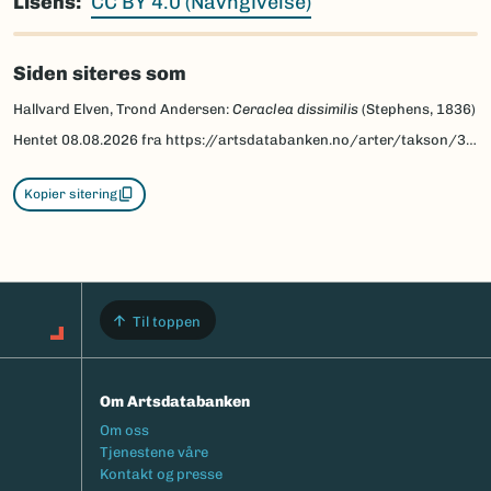
Lisens
CC BY 4.0 (Navngivelse)
Siden siteres som
Hallvard Elven, Trond Andersen:
Ceraclea dissimilis
(Stephens, 1836)
Hentet
08.08.2026
fra https://artsdatabanken.no/arter/takson/32782/beskrivelse
Kopier sitering
Til toppen
Om Artsdatabanken
Footermeny
Om oss
Tjenestene våre
Kontakt og presse