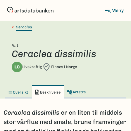
Hopp
til
hovedinnhold
Ceraclea
Art
Ceraclea dissimilis
LC
Livskraftig
Finnes i Norge
Artstre
Oversikt
Beskrivelse
Ceraclea dissimilis
er en liten til middels
stor vårflue med smale, brune framvinger