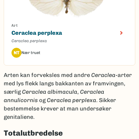
Art
Ceraclea perplexa
Ceraclea perplexa
NT
Nær truet
Arten kan forveksles med andre
Ceraclea
-arter
med lys flekk langs bakkanten av framvingen,
særlig
Ceraclea albimacula
,
Ceraclea
annulicornis
og
Ceraclea perplexa
. Sikker
bestemmelse krever at man undersøker
genitaliene.
Totalutbredelse