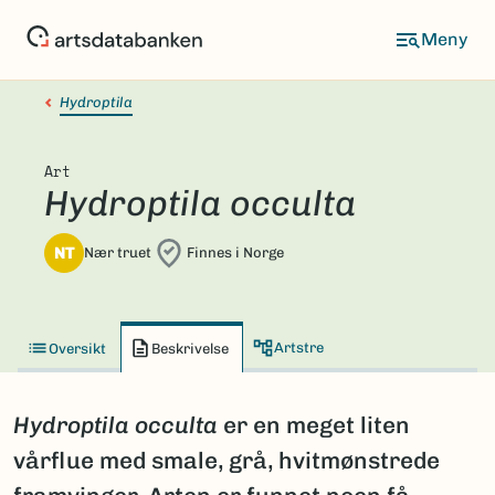
Hopp
til
hovedinnhold
Hydroptila
Art
Hydroptila occulta
NT
Nær truet
Finnes i Norge
Artstre
Oversikt
Beskrivelse
Hydroptila occulta
er en meget liten
vårflue med smale, grå, hvitmønstrede