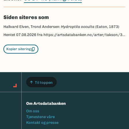
Siden siteres som
Hallvard Elven, Trond Andersen:
Hydroptila occulta
(Eaton, 1873)
Hentet
07.08.2026
fra https://artsdatabanken.no/arter/takson/32749/beskrivelse
Kopier sitering
Til toppen
Om Artsdatabanken
Footermeny
Om oss
Tjenestene våre
Kontakt og presse