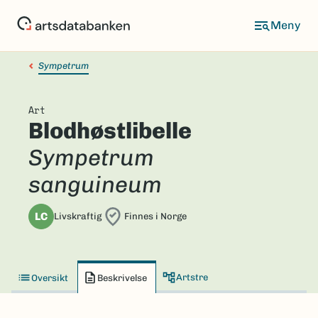
Hopp
til
hovedinnhold
Sympetrum
Art
Blodhøstlibelle
Sympetrum
sanguineum
LC
Livskraftig
Finnes i Norge
Artstre
Oversikt
Beskrivelse