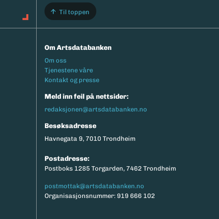
Til toppen
Om Artsdatabanken
Footermeny
Om oss
Tjenestene våre
Kontakt og presse
Meld inn feil på nettsider:
redaksjonen@artsdatabanken.no
Besøksadresse
Havnegata 9, 7010 Trondheim
Postadresse:
Postboks 1285 Torgarden, 7462 Trondheim
postmottak@artsdatabanken.no
Organisasjonsnummer: 919 666 102