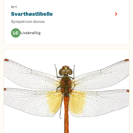
Art
Svarthøstlibelle
Sympetrum danae
LC
Livskraftig