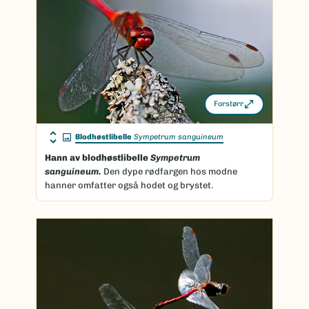
Forstørr
Blodhøstlibelle
Sympetrum sanguineum
Hann av blodhøstlibelle
Sympetrum
sanguineum.
Den dype rødfargen hos modne
hanner omfatter også hodet og brystet.