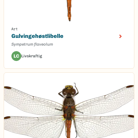
Art
Gulvingehøstlibelle
Sympetrum flaveolum
LC
Livskraftig