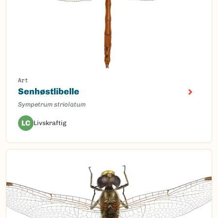
Art
Senhøstlibelle
Sympetrum striolatum
LC
Livskraftig