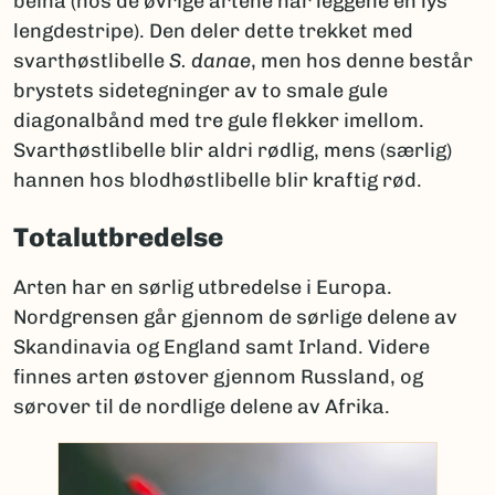
beina (hos de øvrige artene har leggene en lys
lengdestripe). Den deler dette trekket med
svarthøstlibelle
S. danae
, men hos denne består
brystets sidetegninger av to smale gule
diagonalbånd med tre gule flekker imellom.
Svarthøstlibelle blir aldri rødlig, mens (særlig)
hannen hos blodhøstlibelle blir kraftig rød.
Totalutbredelse
Arten har en sørlig utbredelse i Europa.
Nordgrensen går gjennom de sørlige delene av
Skandinavia og England samt Irland. Videre
finnes arten østover gjennom Russland, og
sørover til de nordlige delene av Afrika.