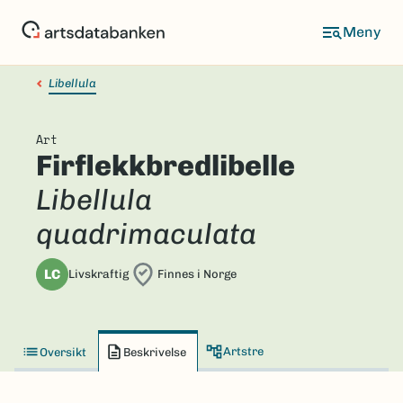
Hopp
til
hovedinnhold
Libellula
Art
Firflekkbredlibelle
Libellula
quadrimaculata
LC
Livskraftig
Finnes i Norge
Artstre
Oversikt
Beskrivelse