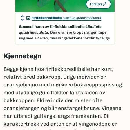
Forstørr
Firflekkbredlibelle
Libellula quadrimaculata
Gammel hann av firflekkbredlibelle
Libellula
quadrimaculata.
Den oransje kroppsfargen taper
seg med alderen, men vingeflekkene forblir tydelige.
Kjennetegn
Begge kjønn hos firflekkbredlibelle har kort,
relativt bred bakkropp. Unge individer er
oransjebrune med mørkere bakkroppsspiss og
med utydelige gule flekker langs siden av
bakkroppen. Eldre individer mister ofte
oransjefargen og blir ensfarget brune. Vingene
har utbredt gulfarge langs framkanten. Et
karaktertrekk ved arten er at vingenodene er