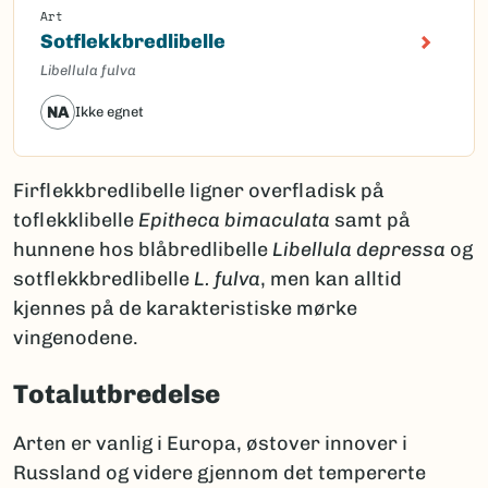
Art
Sotflekkbredlibelle
Libellula fulva
NA
Ikke egnet
Firflekkbredlibelle ligner overfladisk på
toflekklibelle
Epitheca bimaculata
samt på
hunnene hos blåbredlibelle
Libellula depressa
og
sotflekkbredlibelle
L. fulva
, men kan alltid
kjennes på de karakteristiske mørke
vingenodene.
Totalutbredelse
Arten er vanlig i Europa, østover innover i
Russland og videre gjennom det tempererte