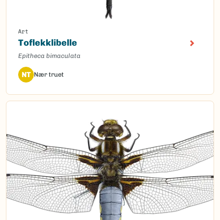
Art
Toflekklibelle
Epitheca bimaculata
NT
Nær truet