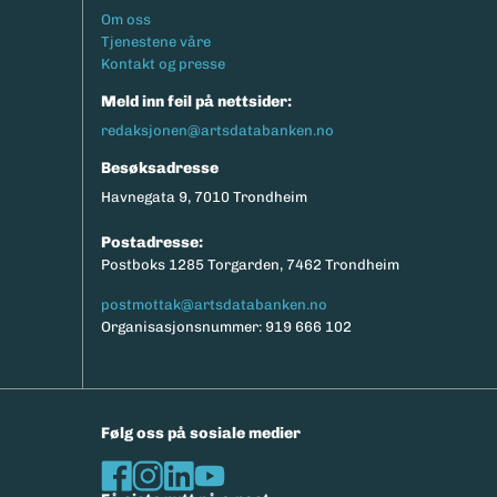
Footermeny
Om oss
Tjenestene våre
Kontakt og presse
Meld inn feil på nettsider:
redaksjonen@artsdatabanken.no
Besøksadresse
Havnegata 9, 7010 Trondheim
Postadresse:
Postboks 1285 Torgarden, 7462 Trondheim
postmottak@artsdatabanken.no
Organisasjonsnummer: 919 666 102
Følg oss på sosiale medier