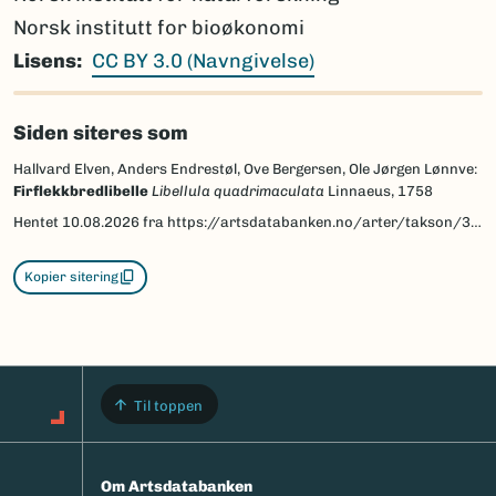
Norsk institutt for bioøkonomi
Lisens
CC BY 3.0 (Navngivelse)
Siden siteres som
Hallvard Elven, Anders Endrestøl, Ove Bergersen, Ole Jørgen Lønnve:
Firflekkbredlibelle
Libellula quadrimaculata
Linnaeus, 1758
Hentet
10.08.2026
fra https://artsdatabanken.no/arter/takson/32625/beskrivelse
Kopier sitering
Til toppen
Om Artsdatabanken