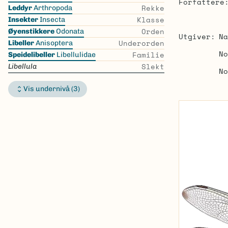
Forfattere
the
Rekke
Leddyr
Arthropoda
list
Klasse
Insekter
Insecta
Orden
Øyenstikkere
Odonata
Utgiver
Na
Underorden
Libeller
Anisoptera
No
Familie
Speidelibeller
Libellulidae
Slekt
Libellula
No
Vis undernivå (3)