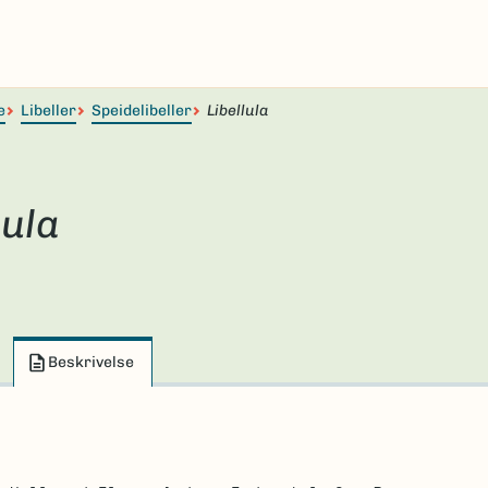
e
Libeller
Speidelibeller
Libellula
lula
Beskrivelse