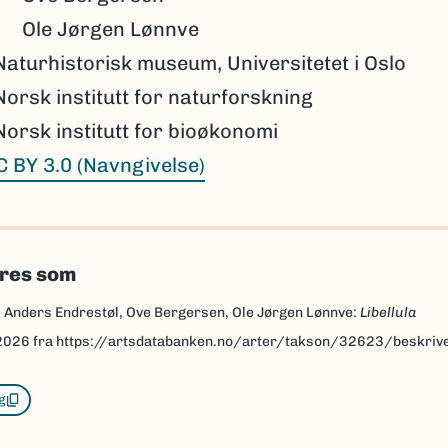
Ole Jørgen Lønnve
Naturhistorisk museum, Universitetet i Oslo
Norsk institutt for naturforskning
Norsk institutt for bioøkonomi
C BY 3.0 (Navngivelse)
eres som
, Anders Endrestøl, Ove Bergersen, Ole Jørgen Lønnve:
Libellula
2026
fra https://artsdatabanken.no/arter/takson/32623/beskriv
g