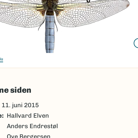
la
ne siden
11. juni 2015
e
Hallvard Elven
Anders Endrestøl
Ove Bergersen