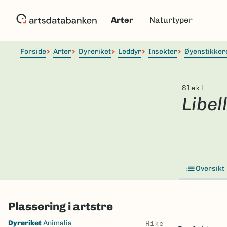
Hopp
til
Arter
Naturtyper
hovedinnhold
Forside
Arter
Dyreriket
Leddyr
Insekter
Øyenstikker
Slekt
Libel
Oversikt
Plassering i artstre
Skip
Rike
Dyreriket
Animalia