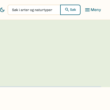
Søk
Søk
i
arter
og
naturtyper