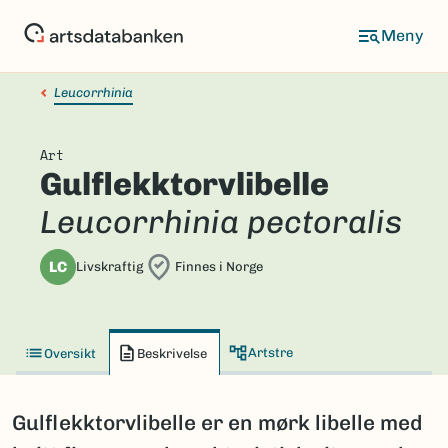
Hopp
til
hovedinnhold
Leucorrhinia
Art
Gulflekktorvlibelle
Leucorrhinia pectoralis
LC
Livskraftig
Finnes i Norge
Artstre
Oversikt
Beskrivelse
Gulflekktorvlibelle er en mørk libelle med