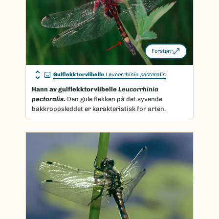
Forstørr
Gulflekktorvlibelle
Leucorrhinia pectoralis
Hann av gulflekktorvlibelle
Leucorrhinia
pectoralis.
Den gule flekken på det syvende
bakkroppsleddet er karakteristisk for arten.