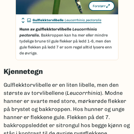
Forstørr
Gulflekktorvlibelle
Leucorrhinia pectoralis
Hunn av gulflekktorvlibelle
Leucorrhinia
pectoralis.
Bakkroppen kan ha mer eller mindre
tydelige brune til gule flekker på ledd 1-6, men den
gule flekken på ledd 7 er som regel alltid lysere enn
de øvrige.
Kjennetegn
Gulflekktorvlibelle er en liten libelle, men den
største av torvlibellene (
Leucorrhinia
). Modne
hanner er svarte med store, mørkerøde flekker
på brystet og bakkroppen. Hos hunner og unge
hanner er flekkene gule. Flekken på det 7.
bakkroppsleddet er sitrongul hos begge kjønn og
står i kontrast til de øvrige ryggflekkene.