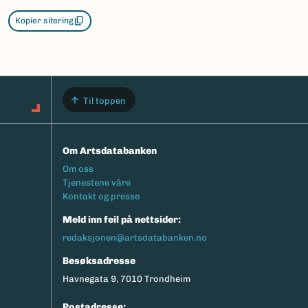
Kopier sitering
Til toppen
Om Artsdatabanken
Footermeny
Om oss
Tjenestene våre
Kontakt og presse
Meld inn feil på nettsider:
redaksjonen@artsdatabanken.no
Besøksadresse
Havnegata 9, 7010 Trondheim
Postadresse: