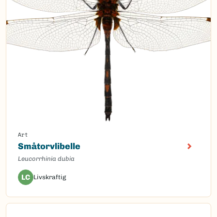
Art
Småtorvlibelle
Leucorrhinia dubia
LC
Livskraftig