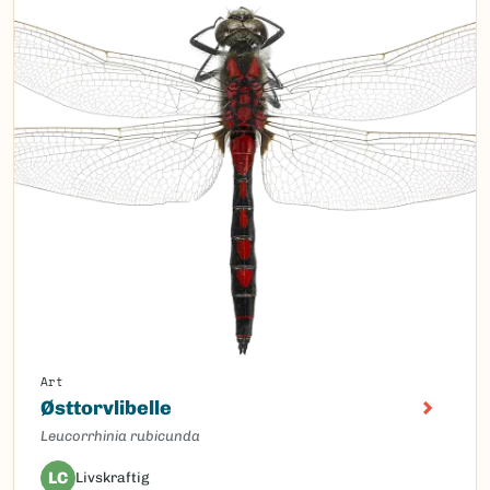
Art
Østtorvlibelle
Leucorrhinia rubicunda
LC
Livskraftig