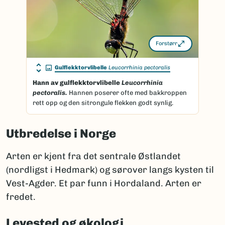
Forstørr
Gulflekktorvlibelle
Leucorrhinia pectoralis
Hann av gulflekktorvlibelle
Leucorrhinia
pectoralis.
Hannen poserer ofte med bakkroppen
rett opp og den sitrongule flekken godt synlig.
Utbredelse i Norge
Arten er kjent fra det sentrale Østlandet
(nordligst i Hedmark) og sørover langs kysten til
Vest-Agder. Et par funn i Hordaland. Arten er
fredet.
Levested og økologi