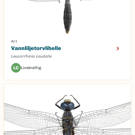
Art
Vannliljetorvlibelle
Leucorrhinia caudalis
LC
Livskraftig