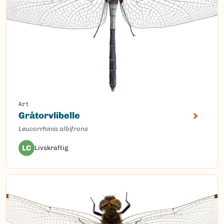
Art
Gråtorvlibelle
Leucorrhinia albifrons
LC
Livskraftig