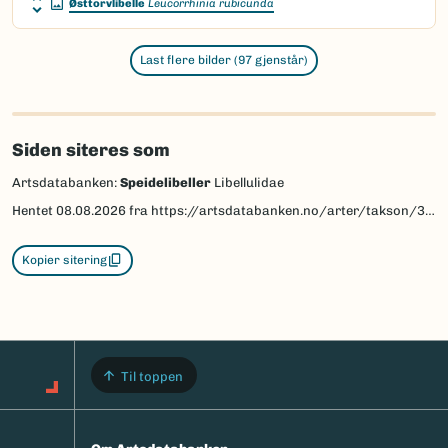
Østtorvlibelle
Leucorrhinia rubicunda
Last flere bilder (97 gjenstår)
Siden siteres som
Artsdatabanken:
Speidelibeller
Libellulidae
Hentet
08.08.2026
fra https://artsdatabanken.no/arter/takson/32616
Kopier sitering
Til toppen