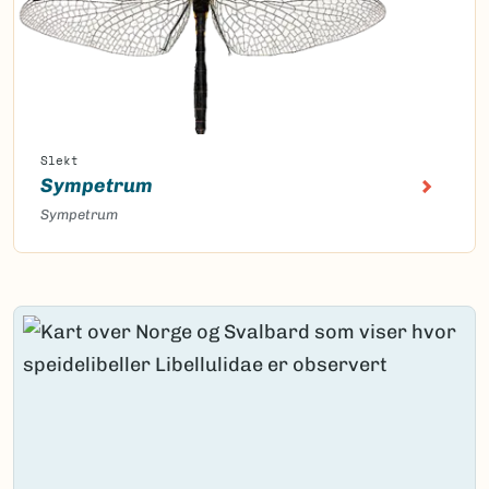
Slekt
Sympetrum
Sympetrum
Content loaded.