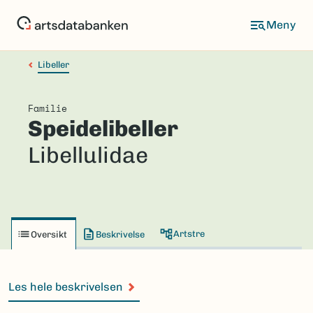
Hopp
til
hovedinnhold
Libeller
Familie
Speidelibeller
Libellulidae
Artstre
Oversikt
Beskrivelse
Les hele beskrivelsen