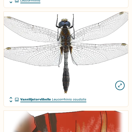
Leucorrhinia
Vannliljetorvlibelle
Leucorrhinia caudalis