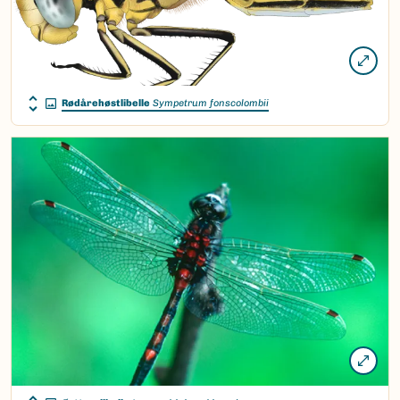
Rødårehøstlibelle
Sympetrum fonscolombii