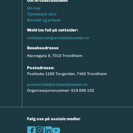
Om Artsdatabanken
Footermeny
Om oss
Tjenestene våre
Kontakt og presse
Meld inn feil på nettsider:
redaksjonen@artsdatabanken.no
Besøksadresse
Havnegata 9, 7010 Trondheim
Postadresse:
Postboks 1285 Torgarden, 7462 Trondheim
postmottak@artsdatabanken.no
Organisasjonsnummer: 919 666 102
Følg oss på sosiale medier