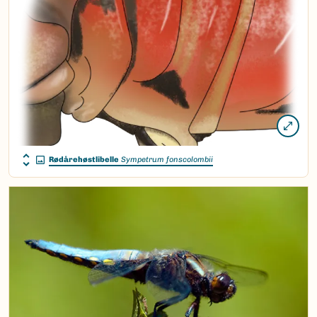
Rødårehøstlibelle
Sympetrum fonscolombii