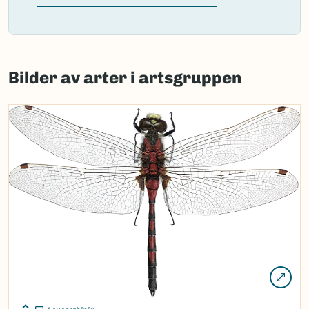
Failed
to
Bilder av arter i artsgruppen
load
map.