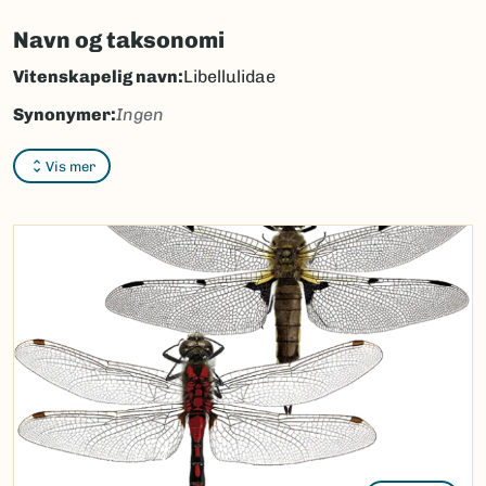
Navn og taksonomi
Vitenskapelig navn:
Libellulidae
Synonymer:
Ingen
Bokmål:
speidelibeller
Vis mer
Nynorsk:
speidelibeller
Nordsamisk/Davvisámegiella:
Ingen
Vitenskapelig navn ID:
49603
Takson ID:
32616
(Ekstern lenke)
Gå til Nortaxa for flere detaljer