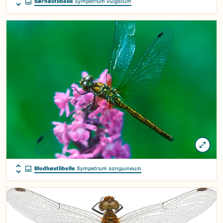
Sørhøstlibelle
Sympetrum vulgatum
Blodhøstlibelle
Sympetrum sanguineum