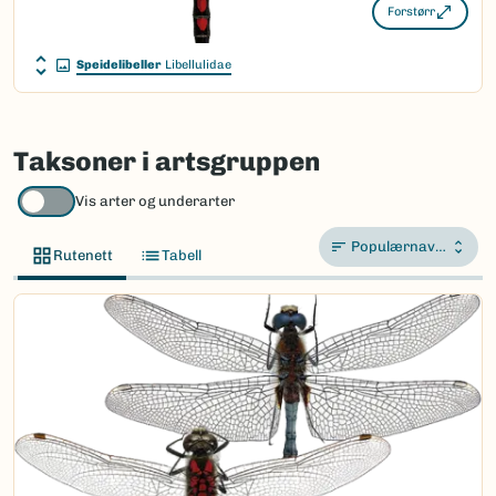
Forstørr
Speidelibeller
Libellulidae
Taksoner i artsgruppen
Vis arter og underarter
Populærnavn A-Å
Rutenett
Tabell