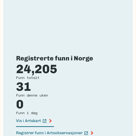
Registrerte funn i Norge
24,205
Funn totalt
31
Funn denne uken
0
Funn i dag
Vis i Artskart
(Ekstern lenke)
Registrer funn i Artsobservasjoner
(Ekstern lenke)