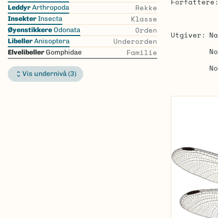
Forfattere
the
Rekke
Leddyr
Arthropoda
list
Klasse
Insekter
Insecta
Orden
Øyenstikkere
Odonata
Utgiver
Na
Underorden
Libeller
Anisoptera
No
Familie
Elvelibeller
Gomphidae
No
Vis undernivå (3)