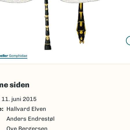
beller
Gomphidae
ne siden
11. juni 2015
e
Hallvard Elven
Anders Endrestøl
Ove Bergersen