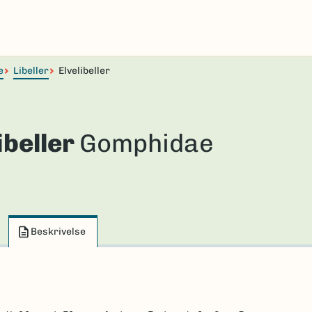
e
Libeller
Elvelibeller
ibeller
Gomphidae
Beskrivelse