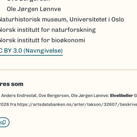
Ole Jørgen Lønnve
Naturhistorisk museum, Universitetet i Oslo
Norsk institutt for naturforskning
Norsk institutt for bioøkonomi
C BY 3.0 (Navngivelse)
eres som
, Anders Endrestøl, Ove Bergersen, Ole Jørgen Lønnve:
Elvelibeller
G
2026
fra https://artsdatabanken.no/arter/takson/32607/beskriv
g