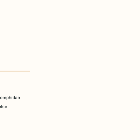
omphidae
else