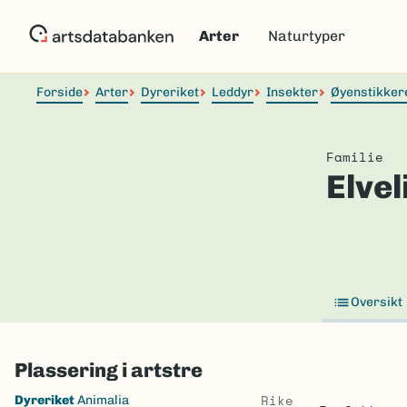
Hopp
til
Arter
Naturtyper
hovedinnhold
Forside
Arter
Dyreriket
Leddyr
Insekter
Øyenstikker
Familie
Elvel
Oversikt
Plassering i artstre
Skip
Rike
Dyreriket
Animalia