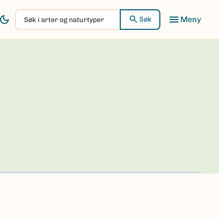
Søk
Søk
i
arter
og
naturtyper