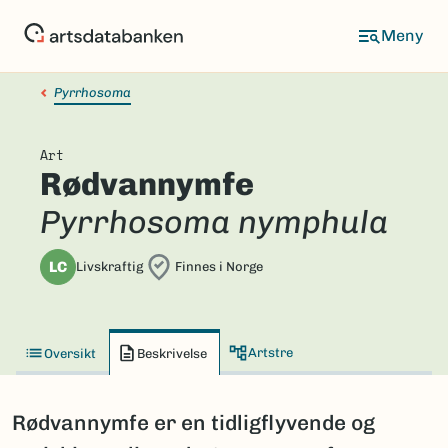
Hopp
til
hovedinnhold
Pyrrhosoma
Art
Rødvannymfe
Pyrrhosoma nymphula
LC
Livskraftig
Finnes i Norge
Artstre
Oversikt
Beskrivelse
Rødvannymfe er en tidligflyvende og