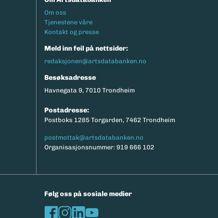
Footermeny
Om oss
Tjenestene våre
Kontakt og presse
Meld inn feil på nettsider:
redaksjonen@artsdatabanken.no
Besøksadresse
Havnegata 9, 7010 Trondheim
Postadresse:
Postboks 1285 Torgarden, 7462 Trondheim
postmottak@artsdatabanken.no
Organisasjonsnummer: 919 666 102
Følg oss på sosiale medier