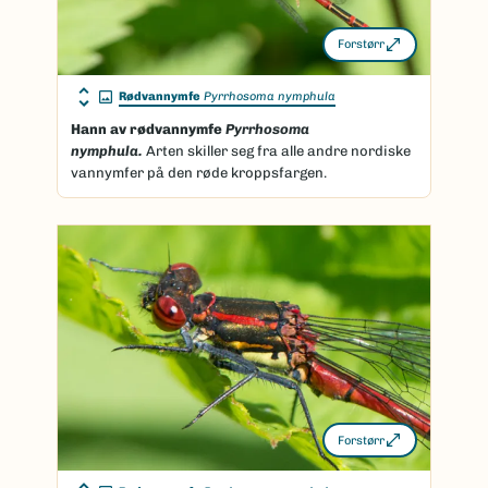
Forstørr
Rødvannymfe
Pyrrhosoma nymphula
Hann av rødvannymfe
Pyrrhosoma
nymphula.
Arten skiller seg fra alle andre nordiske
vannymfer på den røde kroppsfargen.
Forstørr