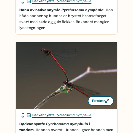
Rødvannymfe
Pyrrhosoma nymphula
Hann av rødvannymfe
Pyrrhosoma nymphula.
Hos
både hanner og hunner er brystet bronsefarget
svart med røde og gule flekker. Bakhodet mangler
lyse tegninger.
Forstørr
Rødvannymfe
Pyrrhosoma nymphula
Rødvannymfe
Pyrrhosoma nymphula
i
tandem.
Hannen øverst. Hunnen ligner hannen men