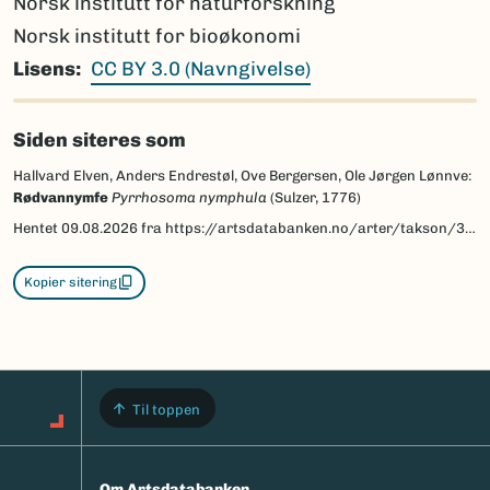
Norsk institutt for naturforskning
Norsk institutt for bioøkonomi
Lisens
CC BY 3.0 (Navngivelse)
Siden siteres som
Hallvard Elven, Anders Endrestøl, Ove Bergersen, Ole Jørgen Lønnve:
Rødvannymfe
Pyrrhosoma nymphula
(Sulzer, 1776)
Hentet
09.08.2026
fra https://artsdatabanken.no/arter/takson/32592/beskrivelse
Kopier sitering
Til toppen
Om Artsdatabanken