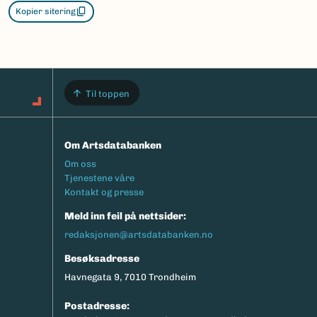
Kopier sitering
Til toppen
Om Artsdatabanken
Footermeny
Om oss
Tjenestene våre
Kontakt og presse
Meld inn feil på nettsider:
redaksjonen@artsdatabanken.no
Besøksadresse
Havnegata 9, 7010 Trondheim
Postadresse: