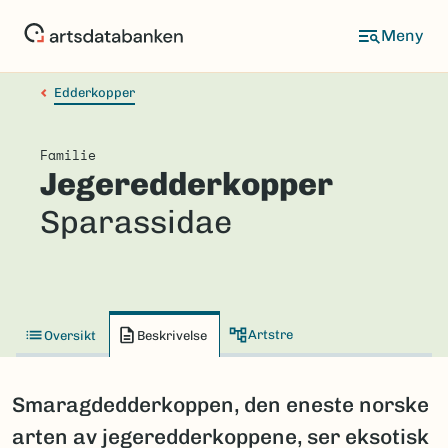
Hopp
til
hovedinnhold
Edderkopper
Familie
Jegeredderkopper
Sparassidae
Artstre
Oversikt
Beskrivelse
Smaragdedderkoppen, den eneste norske
arten av jegeredderkoppene, ser eksotisk