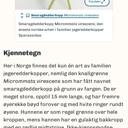
Forstørr
Smaragdedderkopp
Micrommata virescens
Smaragdedderkopp
Micrommata virescens
, den
eneste norske arten i familien jegeredderkopper
Sparassidae.
Kjennetegn
Her i Norge finnes det kun én art av familien
jegeredderkopper, nemlig den knallgrønne
Micrommata virescens
som har fått navnet
smaragdedderkopp på grunn av fargen. De er
meget store, opptil 15 mm lange, og har fremre
øyerekke bøyd forover og med hvite ringer rundt
øyene. Hunnene er som regel grønne over hele
kroppen, mens hannen har en gulaktig bakkropp
med en rødlig midtstripe. Ikke-kjønnsmodne