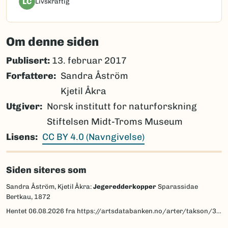
LC
Livskraftig
Om denne siden
Publisert:
13. februar 2017
Forfattere
Sandra Åström
Kjetil Åkra
Utgiver
Norsk institutt for naturforskning
Stiftelsen Midt-Troms Museum
Lisens
CC BY 4.0 (Navngivelse)
Siden siteres som
Sandra Åström, Kjetil Åkra:
Jegeredderkopper
Sparassidae
Bertkau, 1872
Hentet
06.08.2026
fra https://artsdatabanken.no/arter/takson/3170/beskrivelse