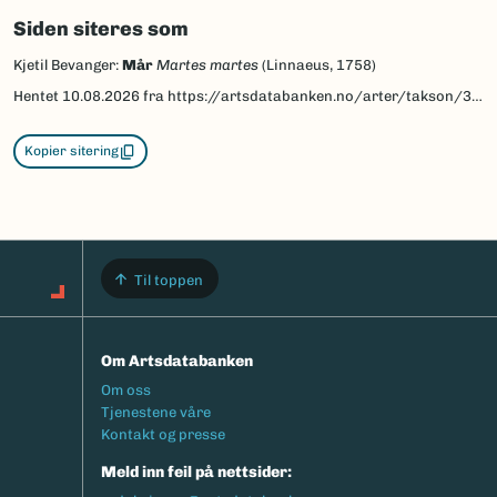
Siden siteres som
Kjetil Bevanger:
Mår
Martes martes
(Linnaeus, 1758)
Hentet
10.08.2026
fra https://artsdatabanken.no/arter/takson/31214/beskrivelse
Kopier sitering
Til toppen
Om Artsdatabanken
Footermeny
Om oss
Tjenestene våre
Kontakt og presse
Meld inn feil på nettsider: