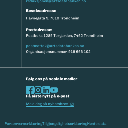
redaksjonen@artsdatabanken.no
Besøksadresse
Havnegata 9, 7010 Trondheim
Postadresse:
Postboks 1285 Torgarden, 7462 Trondheim
postmottak@artsdatabanken.no
Organisasjonsnummer: 919 666 102
Følg oss på sosiale medier
Få siste nytt på e-post
(Ekstern lenke)
Meld deg på nyhetsbrev
Bunntekst
Personvernerklæring
Tilgjengelighetserklæring
Hente data