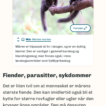
Forstørr
Mår
Martes martes
Måren er tilpasset et liv i skogen, og er en dyktig
klatrer. Den er vanligst i gammel barskog og
blandingsskog, men finnes også i rene
løvskogsområder som fjellbjørkeskog.
Fiender, parasitter, sykdommer
Det er liten tvil om at mennesket er mårens
største fiende. Den kan imidlertid også bli et
bytte for større rovfugler eller ugler når den
krysser åpne områder. Den må dessuten