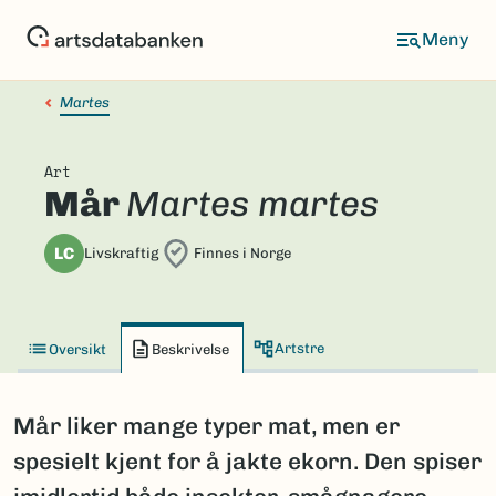
Hopp
til
hovedinnhold
Martes
Art
Mår
Martes martes
LC
Livskraftig
Finnes i Norge
Artstre
Oversikt
Beskrivelse
Mår liker mange typer mat, men er
spesielt kjent for å jakte ekorn. Den spiser