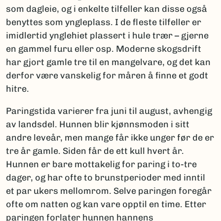
som dagleie, og i enkelte tilfeller kan disse også
benyttes som yngleplass. I de fleste tilfeller er
imidlertid ynglehiet plassert i hule trær – gjerne
en gammel furu eller osp. Moderne skogsdrift
har gjort gamle tre til en mangelvare, og det kan
derfor være vanskelig for måren å finne et godt
hitre.
Paringstida varierer fra juni til august, avhengig
av landsdel. Hunnen blir kjønnsmoden i sitt
andre leveår, men mange får ikke unger før de er
tre år gamle. Siden får de ett kull hvert år.
Hunnen er bare mottakelig for paring i to-tre
dager, og har ofte to brunstperioder med inntil
et par ukers mellomrom. Selve paringen foregår
ofte om natten og kan vare opptil en time. Etter
paringen forlater hunnen hannens