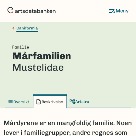
Hopp
til
hovedinnhold
Caniformia
Familie
Mårfamilien
Mustelidae
Artstre
Oversikt
Beskrivelse
Mårdyrene er en mangfoldig familie. Noen
lever i familiegrupper, andre regnes som