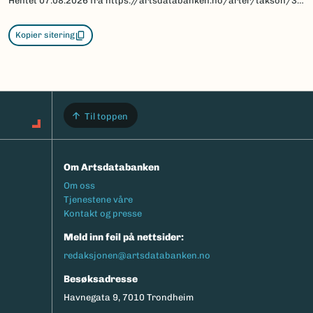
Hentet
07.08.2026
fra https://artsdatabanken.no/arter/takson/31204/beskrivelse
Kopier sitering
Til toppen
Om Artsdatabanken
Footermeny
Om oss
Tjenestene våre
Kontakt og presse
Meld inn feil på nettsider:
redaksjonen@artsdatabanken.no
Besøksadresse
Havnegata 9, 7010 Trondheim