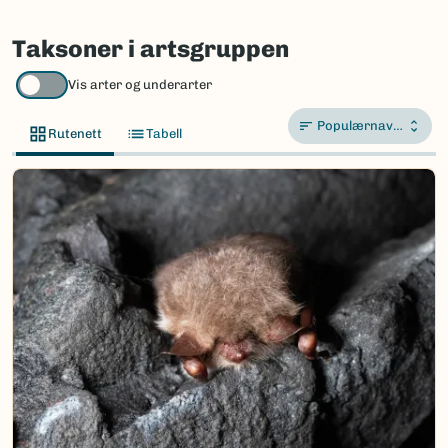
Taksoner i artsgruppen
Vis arter og underarter
Populærnavn A-Å
Rutenett
Tabell