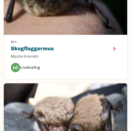
Art
Skogflaggermus
Myotis brandtii
LC
Livskraftig