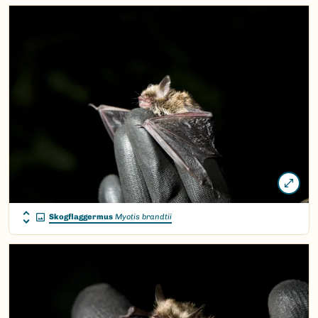
Skogflaggermus
Myotis brandtii