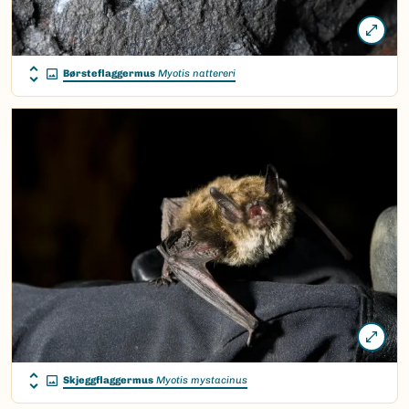
Børsteflaggermus
Myotis nattereri
Skjeggflaggermus
Myotis mystacinus