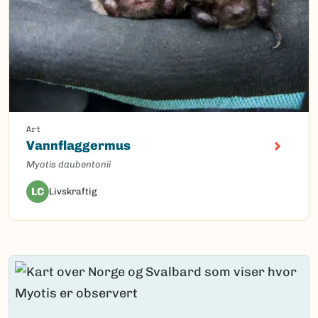
Art
Vannflaggermus
Myotis daubentonii
LC
Livskraftig
Content loaded.