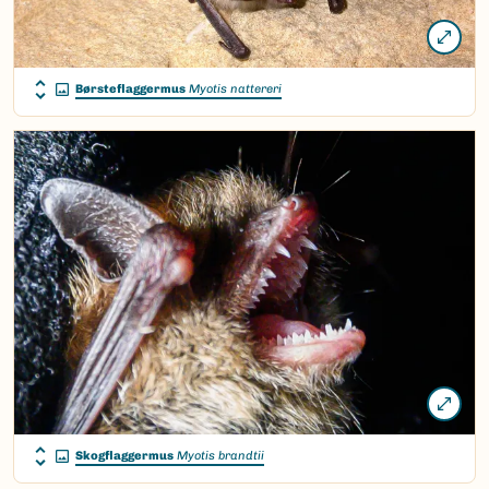
Børsteflaggermus
Myotis nattereri
Skogflaggermus
Myotis brandtii