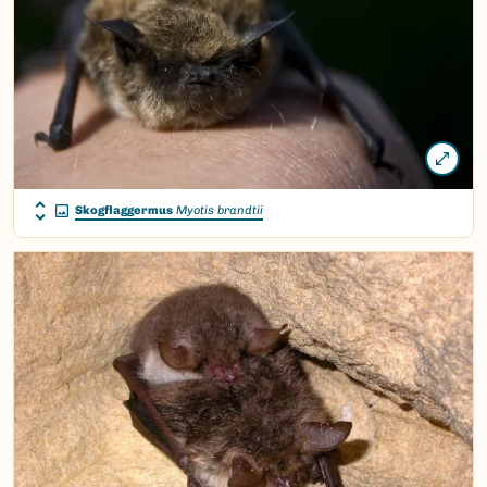
Skogflaggermus
Myotis brandtii