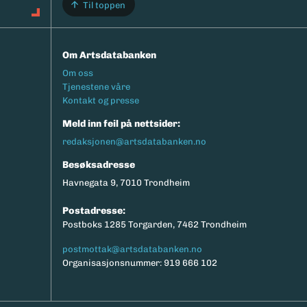
Til toppen
Om Artsdatabanken
Footermeny
Om oss
Tjenestene våre
Kontakt og presse
Meld inn feil på nettsider:
redaksjonen@artsdatabanken.no
Besøksadresse
Havnegata 9, 7010 Trondheim
Postadresse:
Postboks 1285 Torgarden, 7462 Trondheim
postmottak@artsdatabanken.no
Organisasjonsnummer: 919 666 102