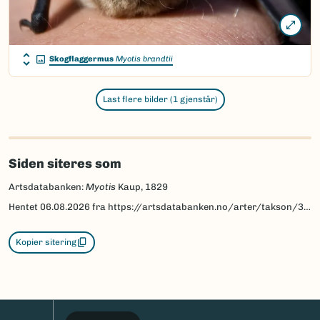
Skogflaggermus
Myotis brandtii
Last flere bilder (1 gjenstår)
Siden siteres som
Artsdatabanken:
Myotis
Kaup, 1829
Hentet
06.08.2026
fra https://artsdatabanken.no/arter/takson/31149
Kopier sitering