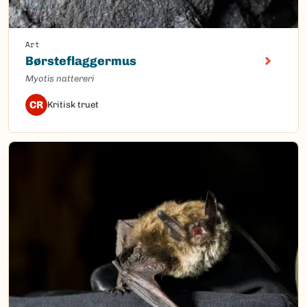
Art
Børsteflaggermus
Myotis nattereri
CR
Kritisk truet