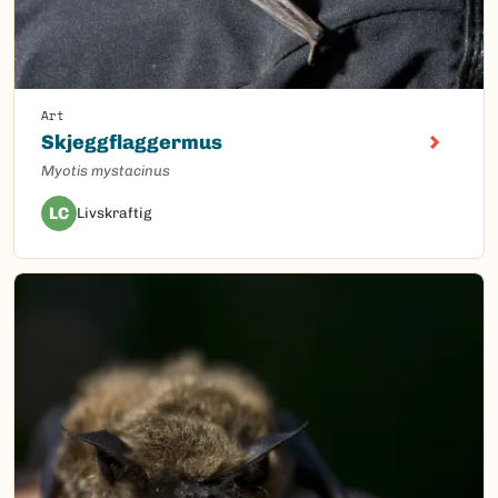
Art
Skjeggflaggermus
Myotis mystacinus
LC
Livskraftig