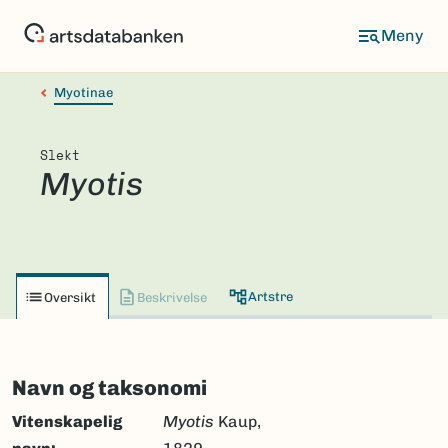
Hopp
til
hovedinnhold
Myotinae
Slekt
Myotis
Artstre
Oversikt
Beskrivelse
Navn og taksonomi
Vitenskapelig
Myotis
Kaup,