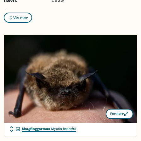
navn:
1829
Synonymer:
Ingen
Vis mer
Bokmål:
Ingen
Nynorsk:
Ingen
Nordsamisk/Davvisámegiella:
Ingen
Vitenskapelig navn ID:
48006
Takson ID:
31149
(Ekstern lenke)
Gå til Nortaxa for flere detaljer
Forstørr
Skogflaggermus
Myotis brandtii