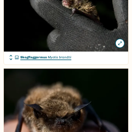
Skogflaggermus
Myotis brandtii