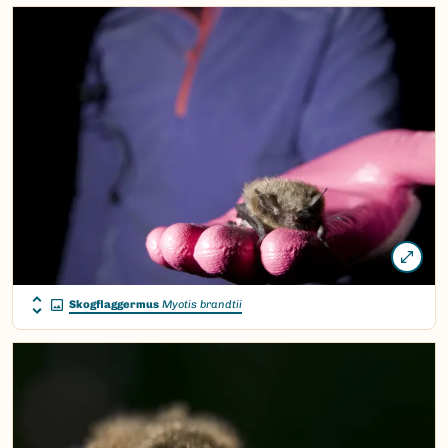
Skogflaggermus
Myotis brandtii