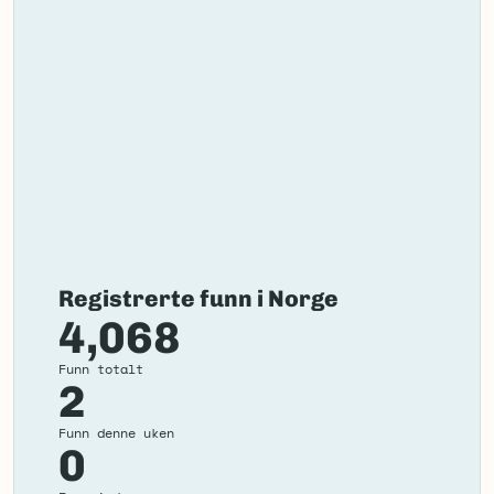
Registrerte funn i Norge
4,068
Funn totalt
2
Funn denne uken
0