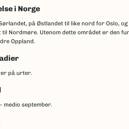
lse i Norge
Sørlandet, på Østlandet til like nord for Oslo, og
 til Nordmøre. Utenom dette området er den fun
rdre Oppland.
adier
er på urter.
d
i - medio september.
i