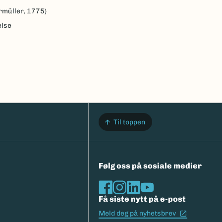
rmüller, 1775)
else
Til toppen
Følg oss på sosiale medier
Få siste nytt på e-post
(Ekstern l
Meld deg på nyhetsbrev