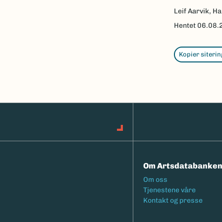
Leif Aarvik, Ha
Hentet
06.08.
Kopier siterin
Om Artsdatabanke
Footermeny
Om oss
Tjenestene våre
Kontakt og presse