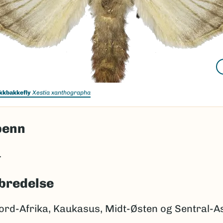
ekkbakkefly
Xestia xanthographa
penn
.
bredelse
ord-Afrika, Kaukasus, Midt-Østen og Sentral-As