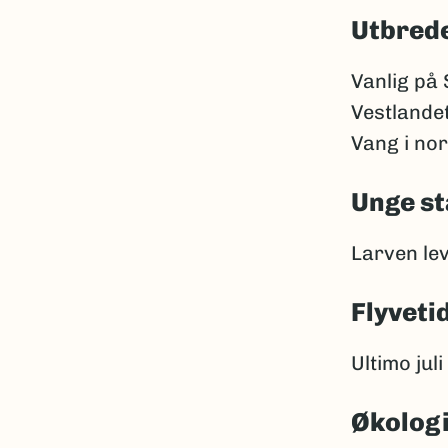
Utbrede
Vanlig på 
Vestlandet
Vang i no
Unge st
Larven lev
Flyveti
Ultimo jul
Økolog