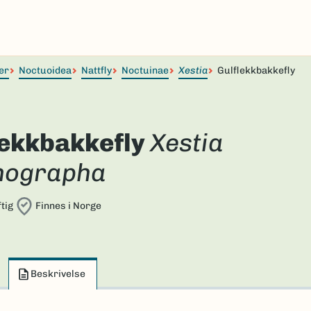
er
Noctuoidea
Nattfly
Noctuinae
Xestia
Gulflekkbakkefly
lekkbakkefly
Xestia
hographa
tig
Finnes i Norge
Beskrivelse