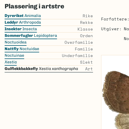
Plassering i artstre
Skip
Rike
Dyreriket
Animalia
Forfattere
the
Rekke
Leddyr
Arthropoda
list
Utgiver
Na
Klasse
Insekter
Insecta
Orden
Sommerfugler
Lepidoptera
No
Overfamilie
Noctuoidea
Familie
Nattfly
Noctuidae
Underfamilie
Noctuinae
Slekt
Xestia
Art
Gulflekkbakkefly
Xestia xanthographa