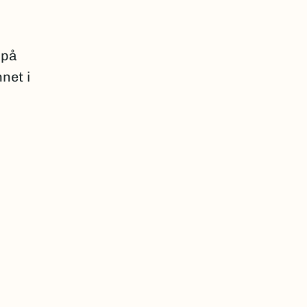
 på
net i