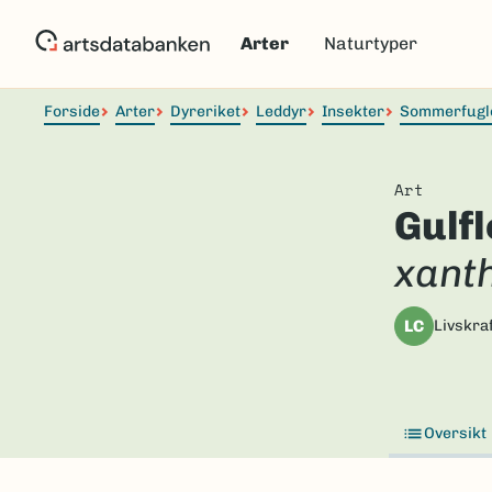
Hopp
til
Arter
Naturtyper
hovedinnhold
Forside
Arter
Dyreriket
Leddyr
Insekter
Sommerfugl
Art
Gulf
xant
LC
Livskraf
Oversikt