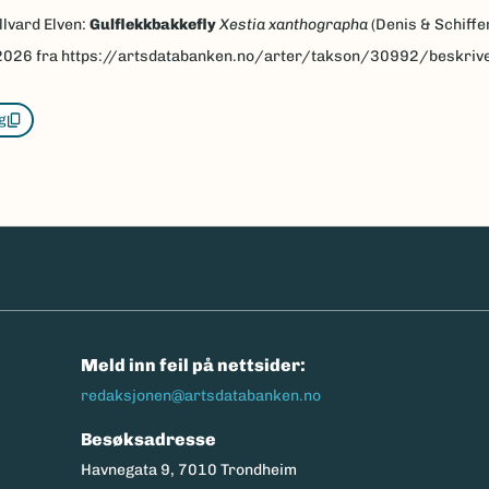
llvard Elven:
Gulflekkbakkefly
Xestia xanthographa
(Denis & Schiffe
2026
fra https://artsdatabanken.no/arter/takson/30992/beskriv
g
n
Meld inn feil på nettsider:
redaksjonen@artsdatabanken.no
Besøksadresse
Havnegata 9, 7010 Trondheim