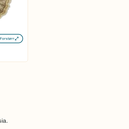
Forstørr
ia.