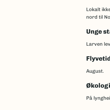
Lokalt ikk
nord til 
Unge st
Larven le
Flyveti
August.
Økolog
På lynghe