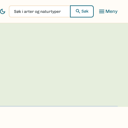
Søk
Søk
i
arter
og
naturtyper