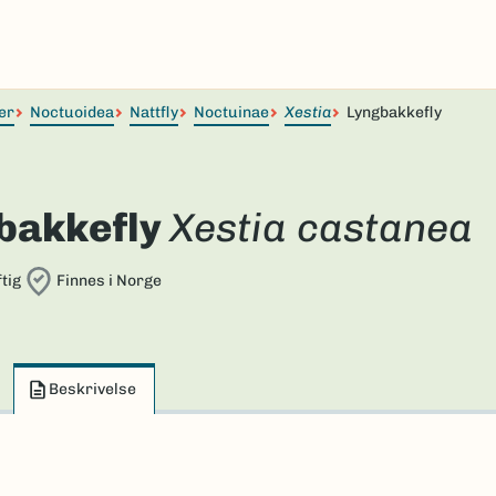
er
Noctuoidea
Nattfly
Noctuinae
Xestia
Lyngbakkefly
bakkefly
Xestia castanea
tig
Finnes i Norge
Beskrivelse