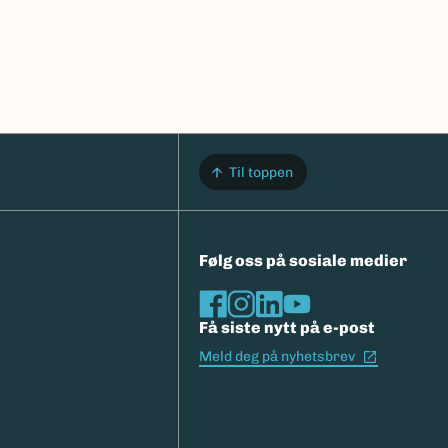
Til toppen
Følg oss på sosiale medier
Få siste nytt på e-post
(Ekstern l
Meld deg på nyhetsbrev