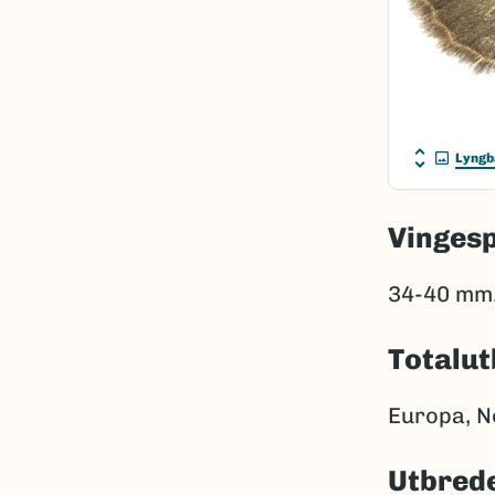
Lyngb
Vinges
34-40 mm
Totalut
Europa, No
Utbrede