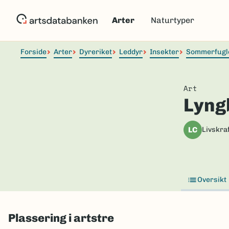
Hopp
til
Arter
Naturtyper
hovedinnhold
Forside
Arter
Dyreriket
Leddyr
Insekter
Sommerfugl
Art
Lyng
LC
Livskraf
Oversikt
Plassering i artstre