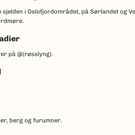
e sjelden i Oslofjordområdet, på Sørlandet og V
Nordmøre.
adier
ver på @(røsslyng).
d
i
ier, berg og furumoer.