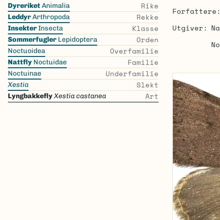
Skip
Rike
Dyreriket
Animalia
Forfattere
the
Rekke
Leddyr
Arthropoda
list
Utgiver
Na
Klasse
Insekter
Insecta
Orden
Sommerfugler
Lepidoptera
No
Overfamilie
Noctuoidea
Familie
Nattfly
Noctuidae
Underfamilie
Noctuinae
Slekt
Xestia
Art
Lyngbakkefly
Xestia castanea