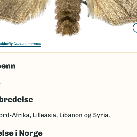
akkefly
Xestia castanea
penn
.
bredelse
rd-Afrika, Lilleasia, Libanon og Syria.
lse i Norge