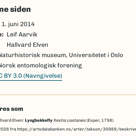
ne siden
1. juni 2014
e
Leif Aarvik
Hallvard Elven
Naturhistorisk museum, Universitetet i Oslo
Norsk entomologisk forening
C BY 3.0 (Navngivelse)
eres som
llvard Elven:
Lyngbakkefly
Xestia castanea
(Esper, 1798)
2026
fra https://artsdatabanken.no/arter/takson/30989/beskriv