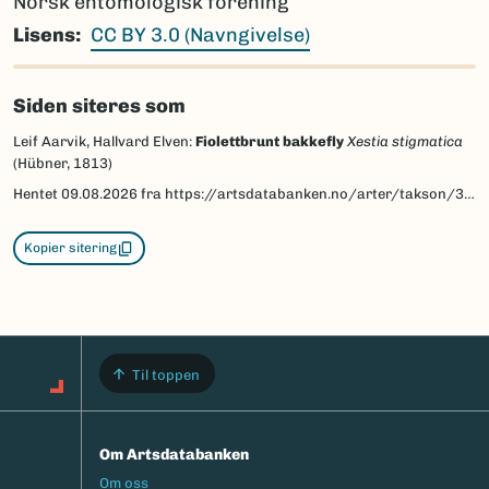
Norsk entomologisk forening
Lisens
CC BY 3.0 (Navngivelse)
Siden siteres som
Leif Aarvik, Hallvard Elven:
Fiolettbrunt bakkefly
Xestia stigmatica
(Hübner, 1813)
Hentet
09.08.2026
fra https://artsdatabanken.no/arter/takson/30988/beskrivelse
Kopier sitering
Til toppen
Om Artsdatabanken
Footermeny
Om oss