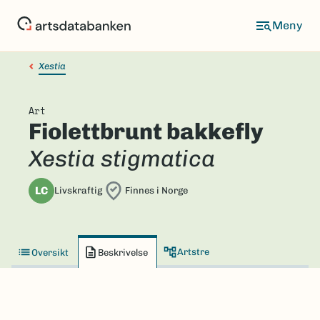
Hopp
til
hovedinnhold
Xestia
Art
Fiolettbrunt bakkefly
Xestia stigmatica
LC
Livskraftig
Finnes i Norge
Artstre
Oversikt
Beskrivelse