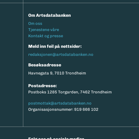
Om Artsdatabanken
Footermeny
Om oss
Tjenestene våre
Kontakt og presse
Meld inn feil på nettsider:
redaksjonen@artsdatabanken.no
Besøksadresse
Havnegata 9, 7010 Trondheim
Postadresse:
Postboks 1285 Torgarden, 7462 Trondheim
postmottak@artsdatabanken.no
Organisasjonsnummer: 919 666 102