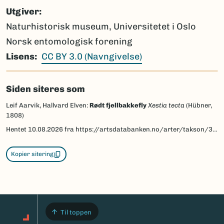
Utgiver
Naturhistorisk museum, Universitetet i Oslo
Norsk entomologisk forening
Lisens
CC BY 3.0 (Navngivelse)
Siden siteres som
Leif Aarvik, Hallvard Elven:
Rødt fjellbakkefly
Xestia tecta
(Hübner,
1808)
Hentet
10.08.2026
fra https://artsdatabanken.no/arter/takson/30982/beskrivelse
Kopier sitering
Til toppen