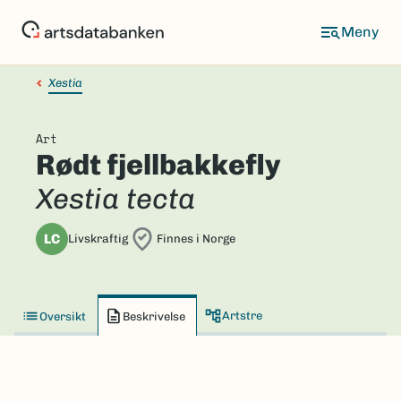
Hopp
til
hovedinnhold
Xestia
Art
Rødt fjellbakkefly
Xestia tecta
LC
Livskraftig
Finnes i Norge
Artstre
Oversikt
Beskrivelse