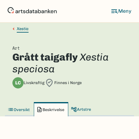
Hopp
til
hovedinnhold
Xestia
Art
Grått taigafly
Xestia
speciosa
LC
Livskraftig
Finnes i Norge
Artstre
Oversikt
Beskrivelse