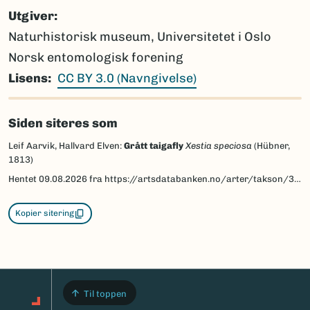
Utgiver
Naturhistorisk museum, Universitetet i Oslo
Norsk entomologisk forening
Lisens
CC BY 3.0 (Navngivelse)
Siden siteres som
Leif Aarvik, Hallvard Elven:
Grått taigafly
Xestia speciosa
(Hübner,
1813)
Hentet
09.08.2026
fra https://artsdatabanken.no/arter/takson/30976/beskrivelse
Kopier sitering
Til toppen