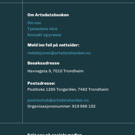
Om Artsdatabanken
Footermeny
Om oss
Tjenestene våre
Kontakt og presse
Meld inn feil på nettsider:
redaksjonen@artsdatabanken.no
Besøksadresse
Havnegata 9, 7010 Trondheim
Postadresse:
Postboks 1285 Torgarden, 7462 Trondheim
postmottak@artsdatabanken.no
Organisasjonsnummer: 919 666 102