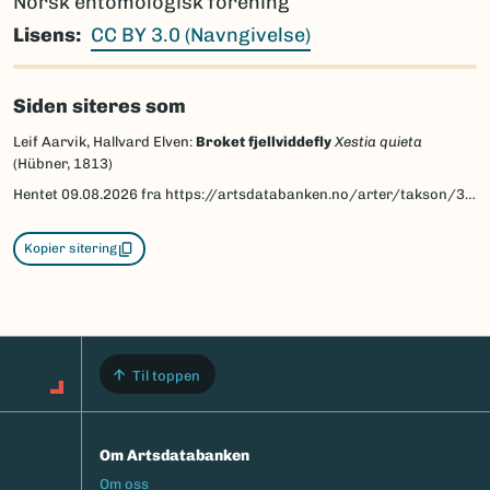
Norsk entomologisk forening
Lisens
CC BY 3.0 (Navngivelse)
Siden siteres som
Leif Aarvik, Hallvard Elven:
Broket fjellviddefly
Xestia quieta
(Hübner, 1813)
Hentet
09.08.2026
fra https://artsdatabanken.no/arter/takson/30974/beskrivelse
Kopier sitering
Til toppen
Om Artsdatabanken
Footermeny
Om oss