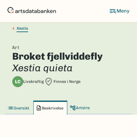
Hopp
til
hovedinnhold
Xestia
Art
Broket fjellviddefly
Xestia quieta
LC
Livskraftig
Finnes i Norge
Artstre
Oversikt
Beskrivelse