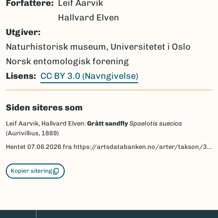
Forfattere
Leif Aarvik
Hallvard Elven
Utgiver
Naturhistorisk museum, Universitetet i Oslo
Norsk entomologisk forening
Lisens
CC BY 3.0 (Navngivelse)
Siden siteres som
Leif Aarvik, Hallvard Elven:
Grått sandfly
Spaelotis suecica
(Aurivillius, 1889)
Hentet
07.08.2026
fra https://artsdatabanken.no/arter/takson/30964/beskrivelse
Kopier sitering