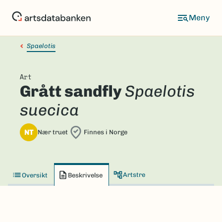
Hopp
til
hovedinnhold
Spaelotis
Art
Grått sandfly
Spaelotis
suecica
NT
Nær truet
Finnes i Norge
Artstre
Oversikt
Beskrivelse