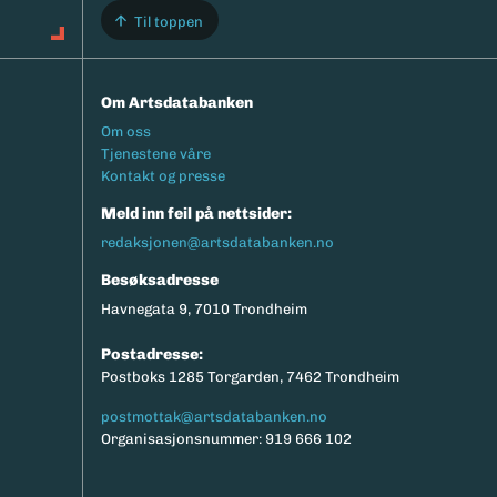
Til toppen
Om Artsdatabanken
Footermeny
Om oss
Tjenestene våre
Kontakt og presse
Meld inn feil på nettsider:
redaksjonen@artsdatabanken.no
Besøksadresse
Havnegata 9, 7010 Trondheim
Postadresse:
Postboks 1285 Torgarden, 7462 Trondheim
postmottak@artsdatabanken.no
Organisasjonsnummer: 919 666 102