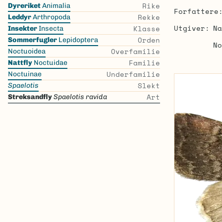
Skip
Rike
Dyreriket
Animalia
Forfattere
the
Rekke
Leddyr
Arthropoda
list
Utgiver
Na
Klasse
Insekter
Insecta
Orden
Sommerfugler
Lepidoptera
No
Overfamilie
Noctuoidea
Familie
Nattfly
Noctuidae
Underfamilie
Noctuinae
Slekt
Spaelotis
Art
Streksandfly
Spaelotis ravida