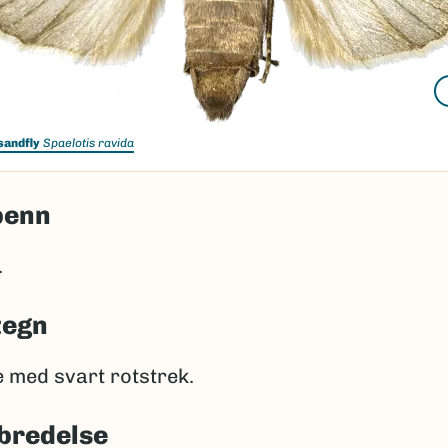
sandfly
Spaelotis ravida
penn
.
tegn
 med svart rotstrek.
bredelse