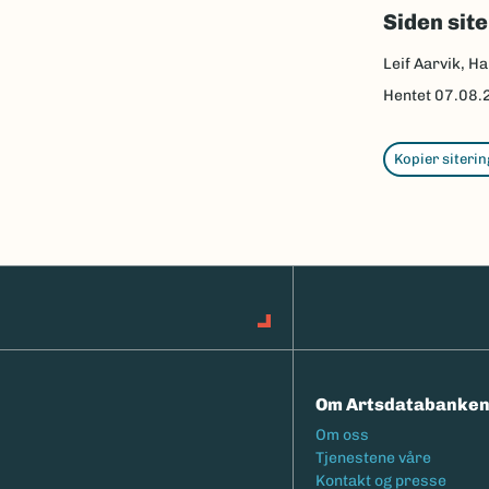
Siden sit
Leif Aarvik, Ha
Hentet
07.08.
Kopier siterin
Om Artsdatabanke
Footermeny
Om oss
Tjenestene våre
Kontakt og presse