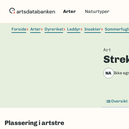
Hopp
til
Arter
Naturtyper
hovedinnhold
Forside
Arter
Dyreriket
Leddyr
Insekter
Sommerfugl
Art
Stre
NA
Ikke eg
Oversikt
Plassering i artstre