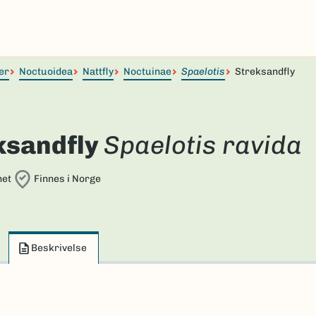
er
Noctuoidea
Nattfly
Noctuinae
Spaelotis
Streksandfly
ksandfly
Spaelotis ravida
net
Finnes i Norge
Beskrivelse