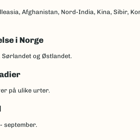
lleasia, Afghanistan, Nord-India, Kina, Sibir, K
lse i Norge
 Sørlandet og Østlandet.
adier
er på ulike urter.
d
i - september.