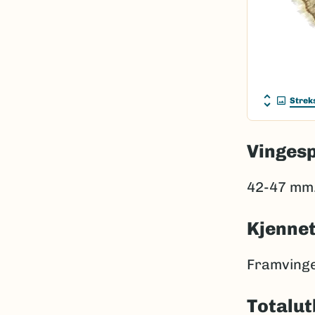
Strek
Vinges
42-47 mm
Kjenne
Framvinge
Totalut