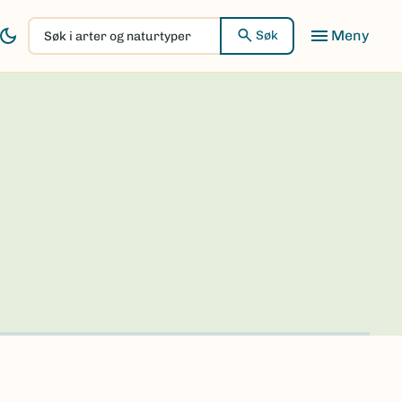
Søk
Søk
i
arter
og
naturtyper