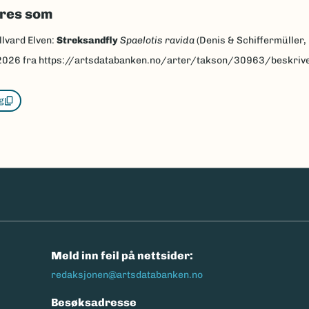
eres som
llvard Elven:
Streksandfly
Spaelotis ravida
(Denis & Schiffermüller,
2026
fra https://artsdatabanken.no/arter/takson/30963/beskriv
g
n
Meld inn feil på nettsider:
redaksjonen@artsdatabanken.no
Besøksadresse