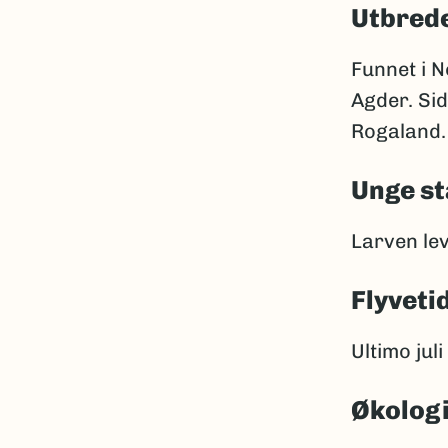
Utbrede
Funnet i N
Agder. Sid
Rogaland.
Unge st
Larven lev
Flyveti
Ultimo juli
Økolog