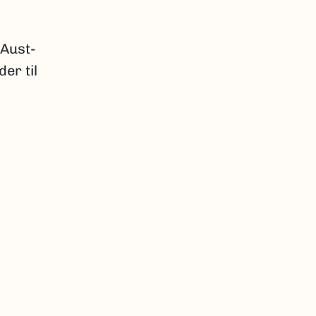
 Aust-
er til