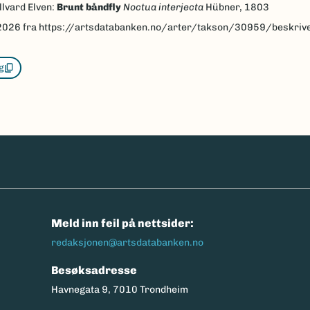
llvard Elven:
Brunt båndfly
Noctua interjecta
Hübner, 1803
2026
fra https://artsdatabanken.no/arter/takson/30959/beskriv
g
n
Meld inn feil på nettsider:
redaksjonen@artsdatabanken.no
Besøksadresse
Havnegata 9, 7010 Trondheim