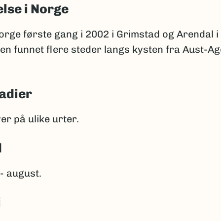
lse i Norge
orge første gang i 2002 i Grimstad og Arendal i
en funnet flere steder langs kysten fra Aust-Agd
adier
er på ulike urter.
d
 - august.
i