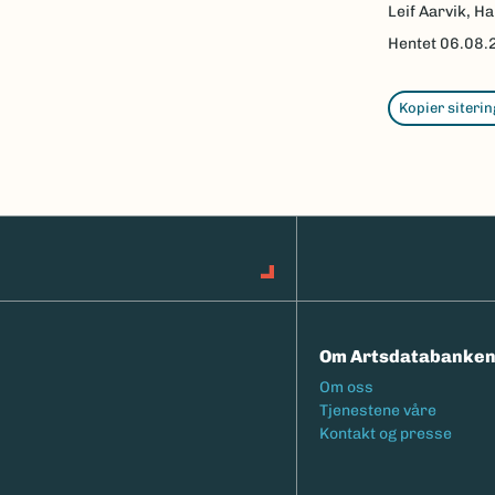
Leif Aarvik, Ha
Hentet
06.08.
Kopier siterin
Om Artsdatabanke
Footermeny
Om oss
Tjenestene våre
Kontakt og presse