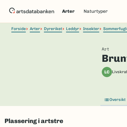
Hopp
til
Arter
Naturtyper
hovedinnhold
Forside
Arter
Dyreriket
Leddyr
Insekter
Sommerfugl
Art
Brun
LC
Livskraf
Oversikt
Plassering i artstre