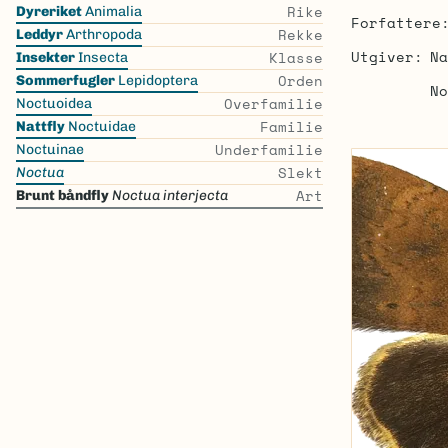
Skip
Rike
Dyreriket
Animalia
Forfattere
the
Rekke
Leddyr
Arthropoda
list
Utgiver
Na
Klasse
Insekter
Insecta
Orden
Sommerfugler
Lepidoptera
No
Overfamilie
Noctuoidea
Familie
Nattfly
Noctuidae
Underfamilie
Noctuinae
Slekt
Noctua
Art
Brunt båndfly
Noctua interjecta