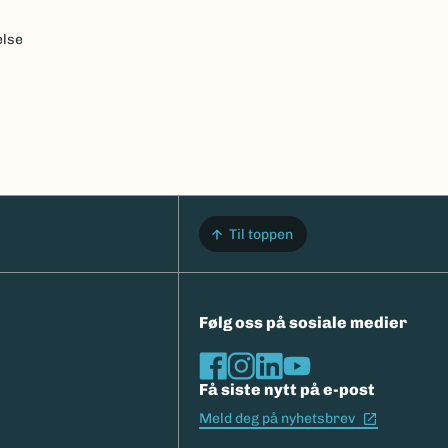
else
Til toppen
Følg oss på sosiale medier
Få siste nytt på e-post
(Ekstern l
Meld deg på nyhetsbrev