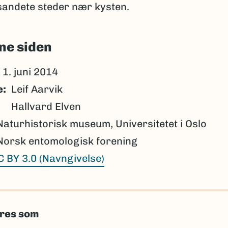
 sandete steder nær kysten.
ne siden
1. juni 2014
e
Leif Aarvik
Hallvard Elven
Naturhistorisk museum, Universitetet i Oslo
Norsk entomologisk forening
C BY 3.0 (Navngivelse)
eres som