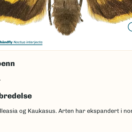
 båndfly
Noctua interjecta
penn
.
bredelse
lleasia og Kaukasus. Arten har ekspandert i no