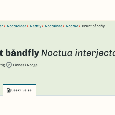
er
Noctuoidea
Nattfly
Noctuinae
Noctua
Brunt båndfly
t båndfly
Noctua interject
tig
Finnes i Norge
Beskrivelse