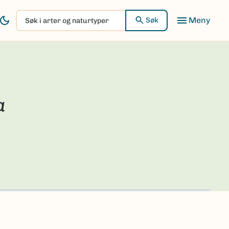
Søk
Søk
i
arter
og
naturtyper
a