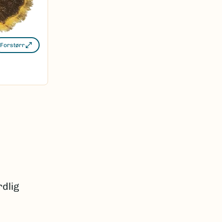
Forstørr
rdlig