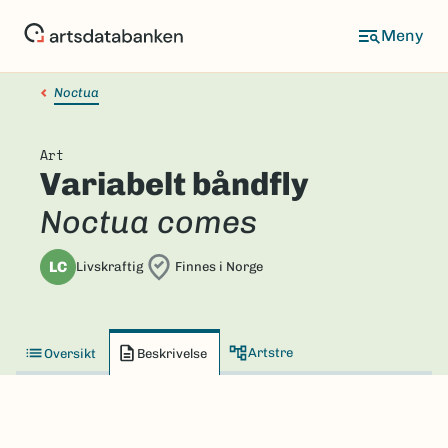
Hopp
til
hovedinnhold
Noctua
Art
Variabelt båndfly
Noctua comes
LC
Livskraftig
Finnes i Norge
Artstre
Oversikt
Beskrivelse