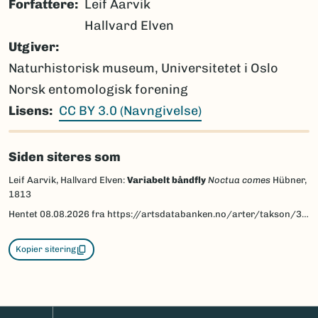
Forfattere
Leif Aarvik
Hallvard Elven
Utgiver
Naturhistorisk museum, Universitetet i Oslo
Norsk entomologisk forening
Lisens
CC BY 3.0 (Navngivelse)
Siden siteres som
Leif Aarvik, Hallvard Elven:
Variabelt båndfly
Noctua comes
Hübner,
1813
Hentet
08.08.2026
fra https://artsdatabanken.no/arter/takson/30956/beskrivelse
Kopier sitering