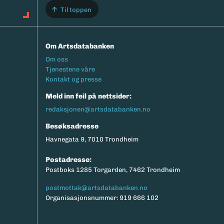
Til toppen
Om Artsdatabanken
Footermeny
Om oss
Tjenestene våre
Kontakt og presse
Meld inn feil på nettsider:
redaksjonen@artsdatabanken.no
Besøksadresse
Havnegata 9, 7010 Trondheim
Postadresse:
Postboks 1285 Torgarden, 7462 Trondheim
postmottak@artsdatabanken.no
Organisasjonsnummer: 919 666 102