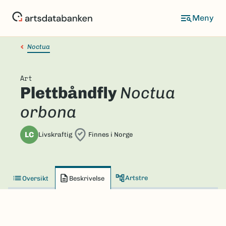
Hopp
til
hovedinnhold
Noctua
Art
Plettbåndfly
Noctua
orbona
LC
Livskraftig
Finnes i Norge
Artstre
Oversikt
Beskrivelse