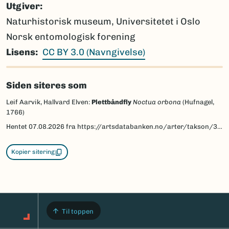
Utgiver
Naturhistorisk museum, Universitetet i Oslo
Norsk entomologisk forening
Lisens
CC BY 3.0 (Navngivelse)
Siden siteres som
Leif Aarvik, Hallvard Elven:
Plettbåndfly
Noctua orbona
(Hufnagel,
1766)
Hentet
07.08.2026
fra https://artsdatabanken.no/arter/takson/30955/beskrivelse
Kopier sitering
Til toppen