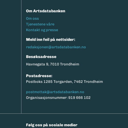
Om Artsdatabanken
Footermeny
Om oss
Tjenestene våre
Kontakt og presse
Meld inn feil på nettsider:
redaksjonen@artsdatabanken.no
Besøksadresse
Havnegata 9, 7010 Trondheim
Postadresse:
Postboks 1285 Torgarden, 7462 Trondheim
postmottak@artsdatabanken.no
Organisasjonsnummer: 919 666 102
Følg oss på sosiale medier