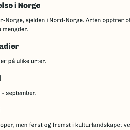
lse i Norge
ør-Norge, sjelden i Nord-Norge. Arten opptrer of
e mengder.
adier
er på ulike urter.
d
i - september.
i
otoper, men først og fremst i kulturlandskapet v