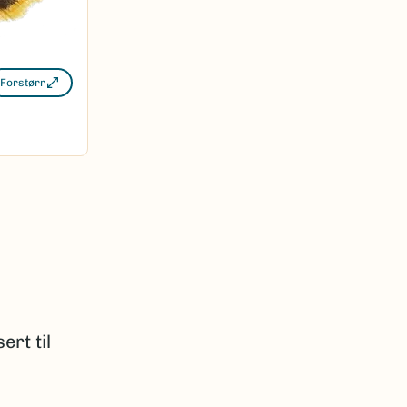
Forstørr
rt til