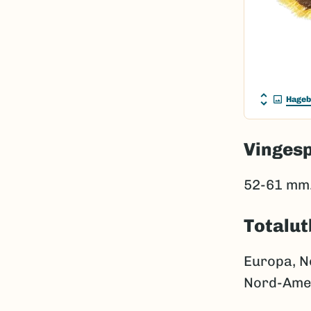
Hageb
Vinges
52-61 mm
Totalut
Europa, No
Nord-Amer