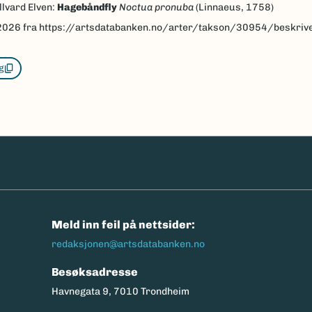
llvard Elven:
Hagebåndfly
Noctua pronuba
(Linnaeus, 1758)
2026
fra https://artsdatabanken.no/arter/takson/30954/beskriv
g
n
Meld inn feil på nettsider:
redaksjonen@artsdatabanken.no
Besøksadresse
Havnegata 9, 7010 Trondheim