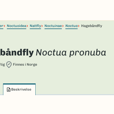
er
Noctuoidea
Nattfly
Noctuinae
Noctua
Hagebåndfly
båndfly
Noctua pronuba
tig
Finnes i Norge
Beskrivelse