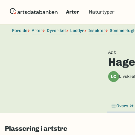
Hopp
til
Arter
Naturtyper
hovedinnhold
Forside
Arter
Dyreriket
Leddyr
Insekter
Sommerfugl
Art
Hage
LC
Livskraf
Oversikt
Plassering i artstre