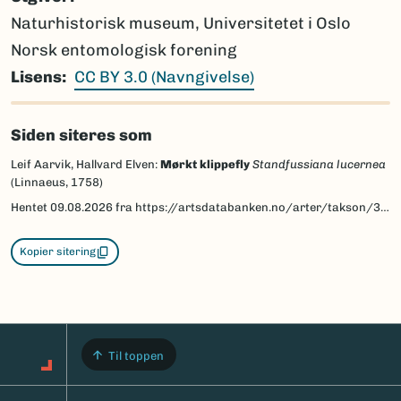
Naturhistorisk museum, Universitetet i Oslo
Norsk entomologisk forening
Lisens
CC BY 3.0 (Navngivelse)
Siden siteres som
Leif Aarvik, Hallvard Elven:
Mørkt klippefly
Standfussiana lucernea
(Linnaeus, 1758)
Hentet
09.08.2026
fra https://artsdatabanken.no/arter/takson/30952/beskrivelse
Kopier sitering
Til toppen