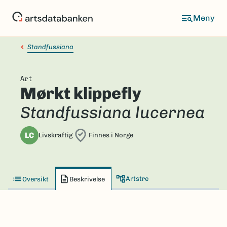
Hopp
til
hovedinnhold
Standfussiana
Art
Mørkt klippefly
Standfussiana lucernea
LC
Livskraftig
Finnes i Norge
Artstre
Oversikt
Beskrivelse