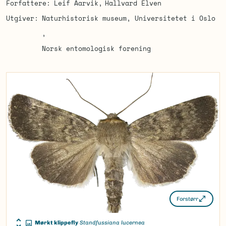
Forfattere
Leif Aarvik
Hallvard Elven
Utgiver
Naturhistorisk museum, Universitetet i Oslo
Norsk entomologisk forening
Forstørr
Mørkt klippefly
Standfussiana lucernea