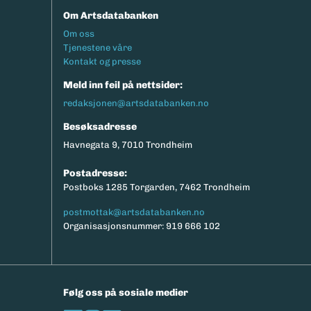
Om Artsdatabanken
Footermeny
Om oss
Tjenestene våre
Kontakt og presse
Meld inn feil på nettsider:
redaksjonen@artsdatabanken.no
Besøksadresse
Havnegata 9, 7010 Trondheim
Postadresse:
Postboks 1285 Torgarden, 7462 Trondheim
postmottak@artsdatabanken.no
Organisasjonsnummer: 919 666 102
Følg oss på sosiale medier