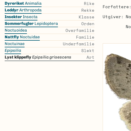
Skip
Rike
Dyreriket
Animalia
Forfattere
the
Rekke
Leddyr
Arthropoda
list
Utgiver
Na
Klasse
Insekter
Insecta
Orden
Sommerfugler
Lepidoptera
No
Overfamilie
Noctuoidea
Familie
Nattfly
Noctuidae
Underfamilie
Noctuinae
Slekt
Epipsilia
Art
Lyst klippefly
Epipsilia grisescens