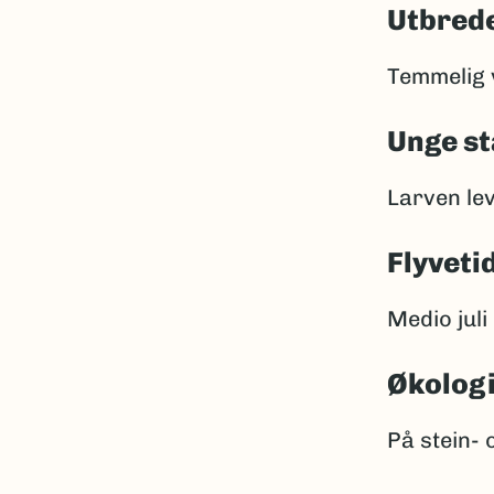
Utbrede
Temmelig v
Unge st
Larven lev
Flyveti
Medio juli
Økolog
På stein- 