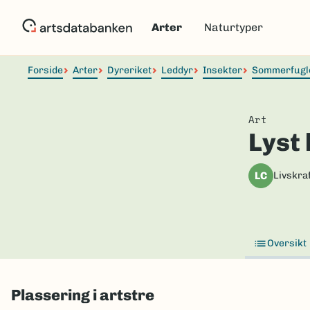
Hopp
til
Arter
Naturtyper
hovedinnhold
Forside
Arter
Dyreriket
Leddyr
Insekter
Sommerfugl
Art
Lyst 
LC
Livskraf
Oversikt
Plassering i artstre