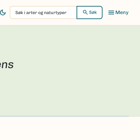
Søk
Søk
i
arter
og
naturtyper
ens