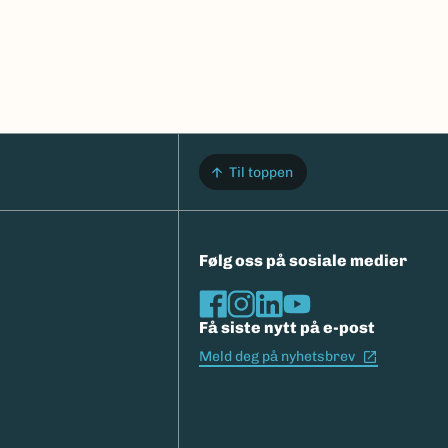
Til toppen
Følg oss på sosiale medier
Få siste nytt på e-post
(Ekstern l
Meld deg på nyhetsbrev