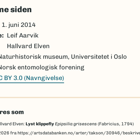
ne siden
1. juni 2014
e
Leif Aarvik
Hallvard Elven
Naturhistorisk museum, Universitetet i Oslo
Norsk entomologisk forening
C BY 3.0 (Navngivelse)
eres som
llvard Elven:
Lyst klippefly
Epipsilia grisescens
(Fabricius, 1794)
2026
fra https://artsdatabanken.no/arter/takson/30946/beskriv