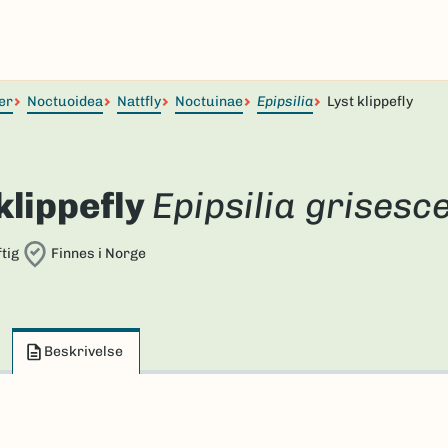
er
Noctuoidea
Nattfly
Noctuinae
Epipsilia
Lyst klippefly
klippefly
Epipsilia grisesc
tig
Finnes i Norge
Beskrivelse