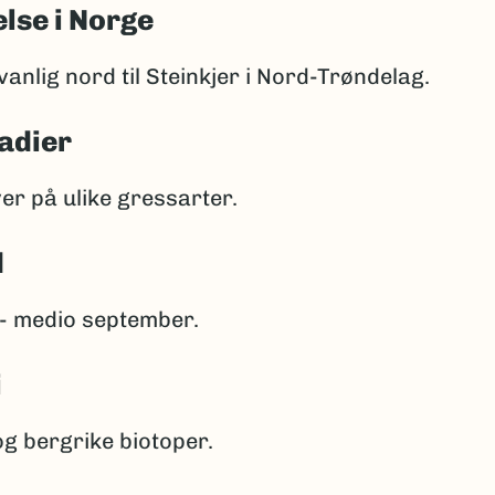
lse i Norge
anlig nord til Steinkjer i Nord-Trøndelag.
adier
er på ulike gressarter.
d
 - medio september.
i
og bergrike biotoper.